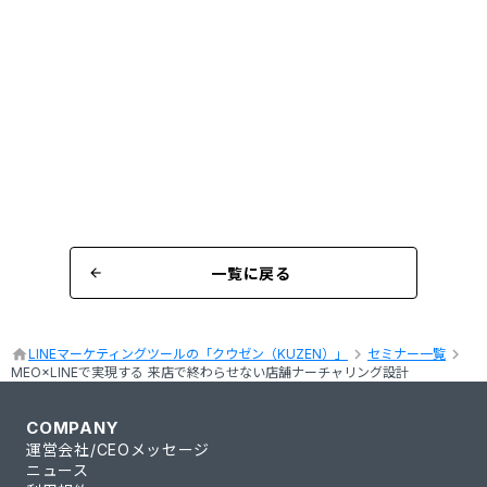
一覧に戻る
arrow_back
keyboard_arrow_right
keyboard_arrow_right
home
LINEマーケティングツールの「クウゼン（KUZEN）」
セミナー一覧
MEO×LINEで実現する 来店で終わらせない店舗ナーチャリング設計
COMPANY
運営会社/CEOメッセージ
ニュース