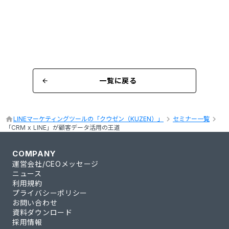
一覧に戻る
arrow_back
keyboard_arrow_right
keyboard_arrow_right
home
LINEマーケティングツールの「クウゼン（KUZEN）」
セミナー一覧
「CRM x LINE」が顧客データ活用の王道
COMPANY
運営会社/CEOメッセージ
ニュース
利用規約
プライバシーポリシー
お問い合わせ
資料ダウンロード
採用情報