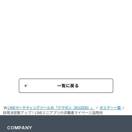
一覧に戻る
arrow_back
keyboard_arrow_right
keyboard_arrow_right
home
LINEマーケティングツールの「クウゼン（KUZEN）」
セミナー一覧
採用決定数アップ！LINEミニアプリの求職者マイページ活用術
COMPANY