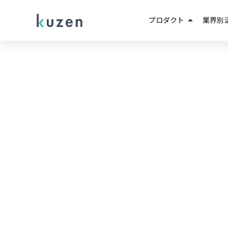
arrow_drop_up
プロダクト
業界別
LINEマーケティング
人材紹
LINE成果報酬メニュー
不動産
LINEミニアプリ
EC・D
AIエージェント
教育・
AIチャットボット
小売・