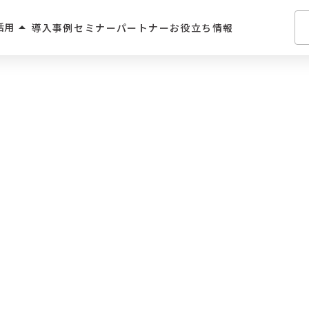
arrow_drop_up
活用
導入事例
セミナー
パートナー
お役立ち情報
介・人材派遣
・住宅業界
2C
学習サービス
飲食