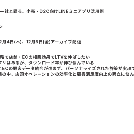
ヤフー社と語る、小売・D2C向けLINEミニアプリ活用術
ン
12月4日(木)、12月5日(金)アーカイブ配信
O戦略で店舗・ECの相乗効果でLTVを伸ばしたい
アプリはあるが、ダウンロード率が伸び悩んでいる
舗とECの顧客データ統合が進まず、パーソナライズされた施策が実現
不足の中、店頭オペレーションの効率化と顧客満足度向上の両立に悩