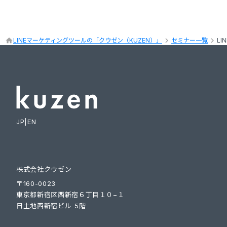
keyboard_arrow_right
keyboard_arrow_right
home
LINEマーケティングツールの「クウゼン（KUZEN）」
セミナー一覧
L
JP
|
EN
株式会社クウゼン
〒160-0023
東京都新宿区西新宿６丁目１０−１
日土地西新宿ビル 5階