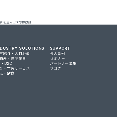
反響”を生み出す導線設計 ―
NDUSTRY SOLUTIONS
SUPPORT
材紹介・人材派遣
導入事例
動産・住宅業界
セミナー
C・D2C
パートナー募集
育・学習サービス
ブログ
売・飲食