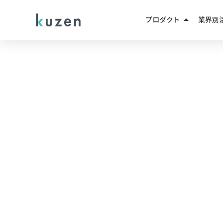
arrow_drop_up
プロダクト
業界別
LINEマーケティング
人材紹
LINE成果報酬メニュー
不動産
LINEミニアプリ
EC・D
AIエージェント
教育・
AIチャットボット
小売・