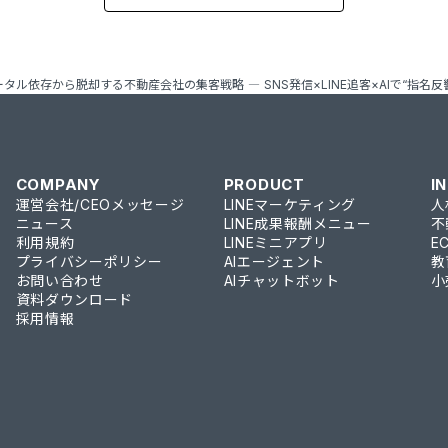
ータル依存から脱却する不動産会社の集客戦略 ― SNS発信×LINE追客×AIで“指名
COMPANY
PRODUCT
I
運営会社/CEOメッセージ
LINEマーケティング
人
ニュース
LINE成果報酬メニュー
不
利用規約
LINEミニアプリ
E
プライバシーポリシー
AIエージェント
教
お問い合わせ
AIチャットボット
小
資料ダウンロード
採用情報