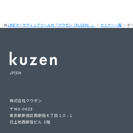
keyboard_arrow_right
keyboard_arrow_right
home
LINEマーケティングツールの「クウゼン（KUZEN）」
セミナー一覧
ポ
JP
|
EN
株式会社クウゼン
〒160-0023
東京都新宿区西新宿６丁目１０−１
日土地西新宿ビル 5階