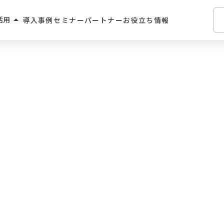
arrow_drop_up
活用
導入事例
セミナー
パートナー
お役立ち情報
介・人材派遣
・住宅業界
2C
学習サービス
飲食