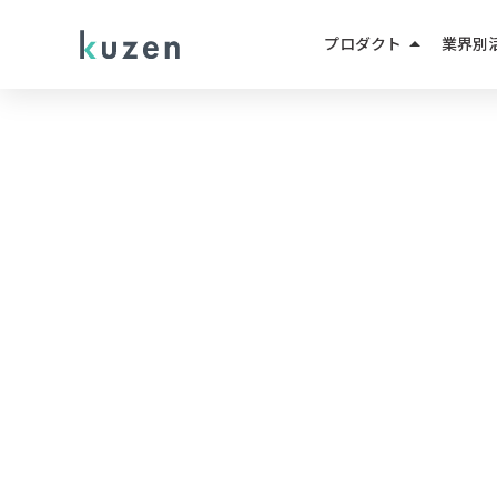
arrow_drop_up
プロダクト
業界別
LINEマーケティング
人材紹
LINE成果報酬メニュー
不動産
LINEミニアプリ
EC・D
AIエージェント
教育・
AIチャットボット
小売・