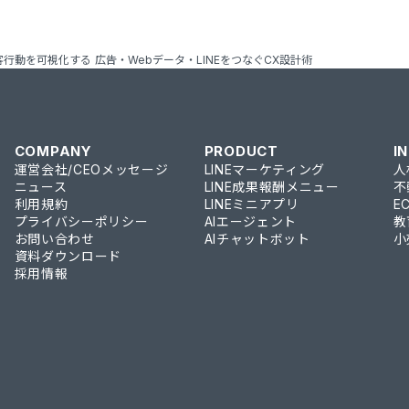
客行動を可視化する 広告・Webデータ・LINEをつなぐCX設計術
COMPANY
PRODUCT
I
運営会社/CEOメッセージ
LINEマーケティング
人
ニュース
LINE成果報酬メニュー
不
利用規約
LINEミニアプリ
E
プライバシーポリシー
AIエージェント
教
お問い合わせ
AIチャットボット
小
資料ダウンロード
採用情報