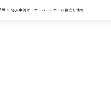
arrow_drop_up
活用
導入事例
セミナー
パートナー
お役立ち情報
介・人材派遣
・住宅業界
2C
学習サービス
飲食