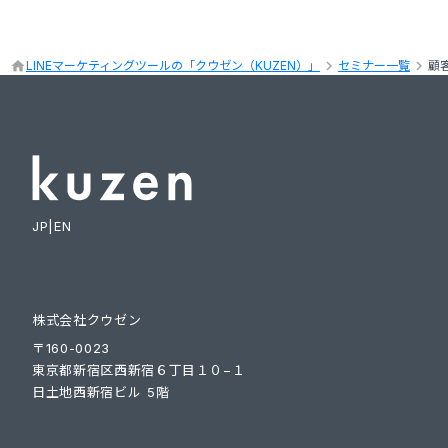
keyboard_arrow_right
keyboard_arrow_right
home
LINEマーケティングツールの「クウゼン（KUZEN）」
セミナー一覧
顧
JP
|
EN
株式会社クウゼン
〒160-0023
東京都新宿区西新宿６丁目１０−１
日土地西新宿ビル 5階