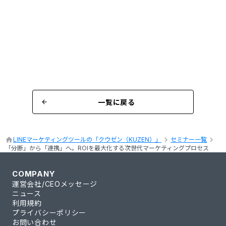
一覧に戻る
arrow_back
keyboard_arrow_right
keyboard_arrow_right
home
LINEマーケティングツールの「クウゼン（KUZEN）」
セミナー一覧
「分断」から「連携」へ。ROIを最大化する次世代マーケティングプロセス
COMPANY
運営会社/CEOメッセージ
ニュース
利用規約
プライバシーポリシー
お問い合わせ