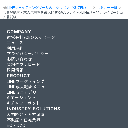
keyboard_arrow_right
keyboard_arrow_right
home
LINEマーケティングツールの「クウゼン（KUZEN）」
セミナー一覧
会員登録率・求人応募率を最大化するWebサイト×LINEパーソナライゼーショ
ン最前線
COMPANY
運営会社/CEOメッセージ
ニュース
利用規約
プライバシーポリシー
お問い合わせ
資料ダウンロード
採用情報
PRODUCT
LINEマーケティング
LINE成果報酬メニュー
LINEミニアプリ
AIエージェント
AIチャットボット
INDUSTRY SOLUTIONS
人材紹介・人材派遣
不動産・住宅業界
EC・D2C