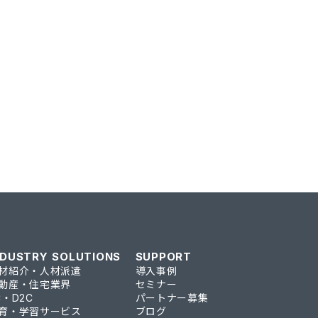
NDUSTRY SOLUTIONS
SUPPORT
材紹介・人材派遣
導入事例
動産・住宅業界
セミナー
C・D2C
パートナー募集
育・学習サービス
ブログ