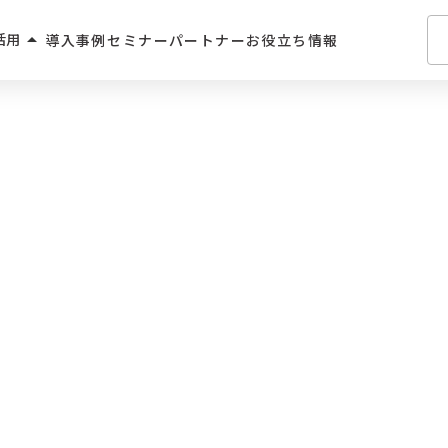
arrow_drop_up
活用
導入事例
セミナー
パートナー
お役立ち情報
介・人材派遣
・住宅業界
2C
学習サービス
飲食