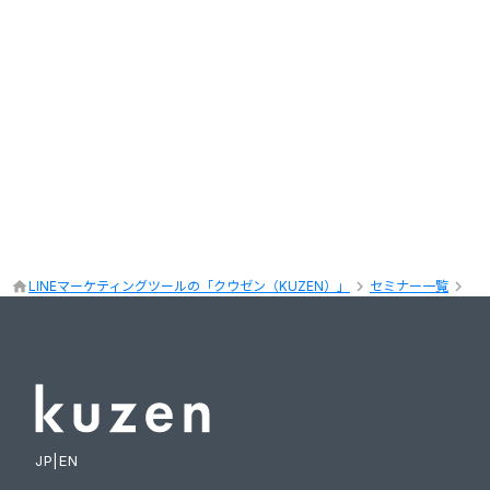
keyboard_arrow_right
keyboard_arrow_right
home
LINEマーケティングツールの「クウゼン（KUZEN）」
セミナー一覧
JP
|
EN