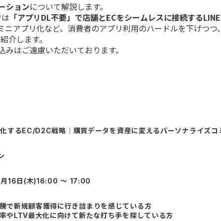
ーション
について解説します。
では
「アプリDL不要」で店舗とECをシームレスに接続するLIN
ミニアプリ化など、消費者のアプリ利用のハードルを下げつつ
ご紹介します。
込みはご遠慮いただいております。
で進化するEC/D2C戦略｜購買データを資産に変えるパーソナライズ
ン
月16日(木)16:00 〜 17:00
高騰で新規顧客獲得に行き詰まりを感じている方
換率やLTV最大化に向けて新たな打ち手を探している方