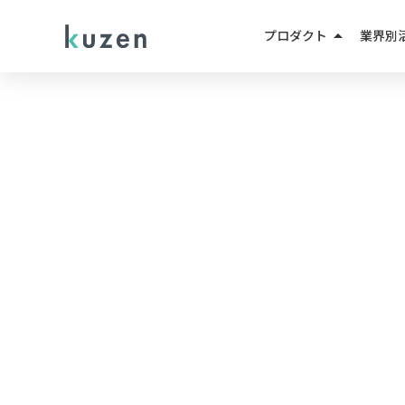
arrow_drop_up
プロダクト
業界別
LINEマーケティング
人材紹
LINE成果報酬メニュー
不動産
LINEミニアプリ
EC・D
AIエージェント
教育・
AIチャットボット
小売・