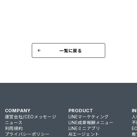
一覧に戻る
arrow_back
COMPANY
PRODUCT
I
運営会社/CEOメッセージ
LINEマーケティング
人
ニュース
LINE成果報酬メニュー
不
利用規約
LINEミニアプリ
E
プライバシーポリシー
AIエージェント
教