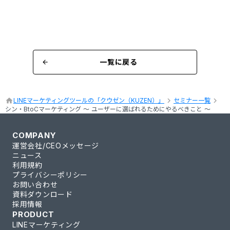
一覧に戻る
arrow_back
keyboard_arrow_right
keyboard_arrow_right
home
LINEマーケティングツールの「クウゼン（KUZEN）」
セミナー一覧
シン・BtoCマーケティング 〜 ユーザーに選ばれるためにやるべきこと 〜
COMPANY
運営会社/CEOメッセージ
ニュース
利用規約
プライバシーポリシー
お問い合わせ
資料ダウンロード
採用情報
PRODUCT
LINEマーケティング