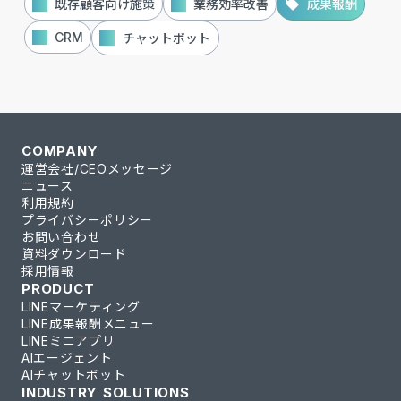
local_offer
既存顧客向け施策
local_offer
業務効率改善
local_offer
成果報酬
local_offer
CRM
local_offer
チャットボット
COMPANY
運営会社/CEOメッセージ
ニュース
利用規約
プライバシーポリシー
お問い合わせ
資料ダウンロード
採用情報
PRODUCT
LINEマーケティング
LINE成果報酬メニュー
LINEミニアプリ
AIエージェント
AIチャットボット
INDUSTRY SOLUTIONS