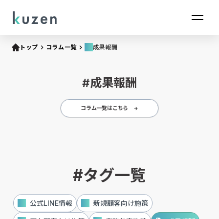
local_offer
トップ
keyboard_arrow_right
コラム一覧
keyboard_arrow_right
成果報酬
#成果報酬
コラム一覧はこちら
arrow_forward
#タグ一覧
local_offer
公式LINE情報
local_offer
新規顧客向け施策