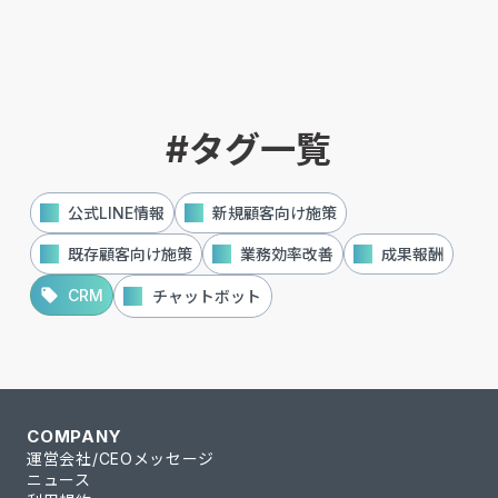
最終更新
2026/05/29
公開
2025/02/02
|
#タグ一覧
local_offer
公式LINE情報
local_offer
新規顧客向け施策
local_offer
既存顧客向け施策
local_offer
業務効率改善
local_offer
成果報酬
local_offer
CRM
local_offer
チャットボット
COMPANY
運営会社/CEOメッセージ
ニュース