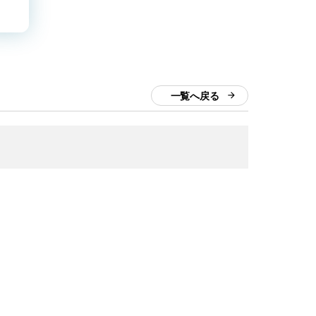
一覧へ戻る
arrow_forward
売
EC
インフラ
医療
食品
削減
CRM/SFA連携