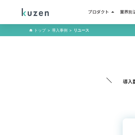
arrow_drop_up
プロダクト
業界別
LINEマーケティング
トップ
>
導入事例
>
リユース
home
人材紹
LINE成果報酬メニュー
不動産
LINEミニアプリ
EC・D
AIエージェント
教育・
AIチャットボット
＼
導入
小売・