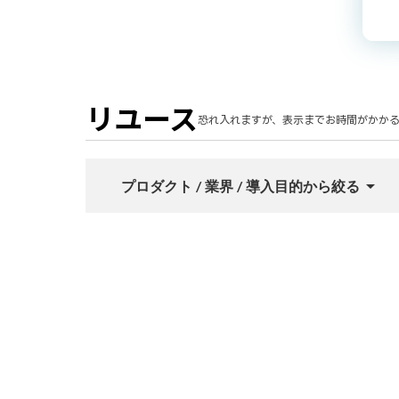
リユース
恐れ入れますが、表示までお時間がかかる
arrow_drop_up
プロダクト / 業界 / 導入目的から絞る
プロダクト
LINEマーケティング
AIチャ
人材
教育・出版
サー
業界
製造業
官公庁・公社・団体
導入目的など
新規獲得
リピート促進
接