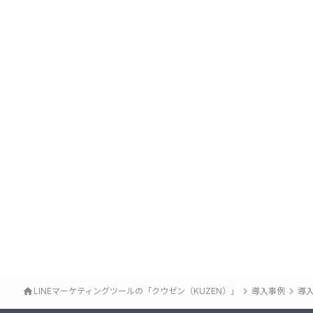
リユース
LINEマーケティング
#エンゲージメント・ファン化
#業務効率化・工数削減
#CRM/SFA連携
keyboard_arrow_right
keyboard_arrow_right
home
LINEマーケティングツールの「クウゼン（KUZEN）」
導入事例
導