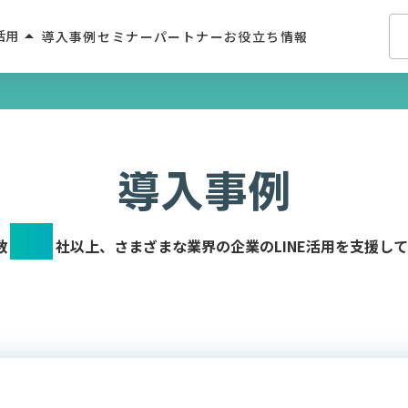
arrow_drop_up
活用
導入事例
セミナー
パートナー
お役立ち情報
介・人材派遣
・住宅業界
導入事例
2C
700
学習サービス
数
社以上、さまざまな業界の企業のLINE活用を支援し
飲食