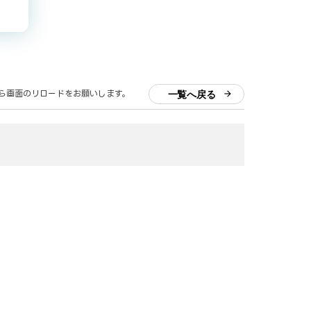
一覧へ戻る
ら画面のリロードをお願いします。
arrow_forward
売
EC
インフラ
医療
食品
削減
CRM/SFA連携