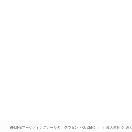
ホテル・旅行・エンターテイメント
AIチャットボット
#新規獲得
#エンゲージメント・ファン化
keyboard_arrow_right
keyboard_arrow_right
home
LINEマーケティングツールの「クウゼン（KUZEN）」
導入事例
導