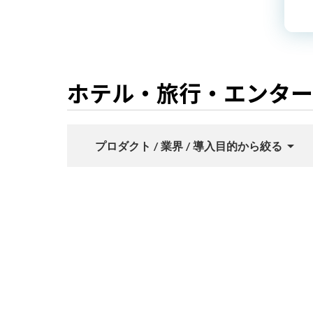
ホテル・旅行・エンター
arrow_drop_up
プロダクト / 業界 / 導入目的から絞る
プロダクト
LINEマーケティング
AIチャ
人材
教育・出版
サー
業界
製造業
官公庁・公社・団体
導入目的など
新規獲得
リピート促進
接