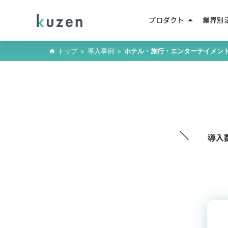
arrow_drop_up
プロダクト
業界別
LINEマーケティング
トップ
>
導入事例
>
ホテル・旅行・エンターテイメン
home
人材紹
LINE成果報酬メニュー
不動産
LINEミニアプリ
EC・D
AIエージェント
教育・
AIチャットボット
＼
導入
小売・