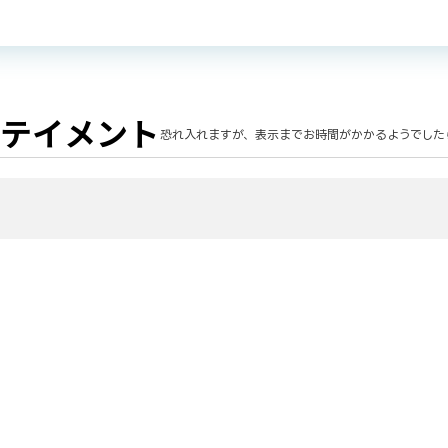
テイメント
恐れ入れますが、表示までお時間がかかるようでした
ットボット
ビス
ホテル・旅行・エンターテイメント
リユース
不動産
小
コンサル
IT
その他
客
お問い合わせ対応
エンゲージメント・ファン化
業務効率化・工数