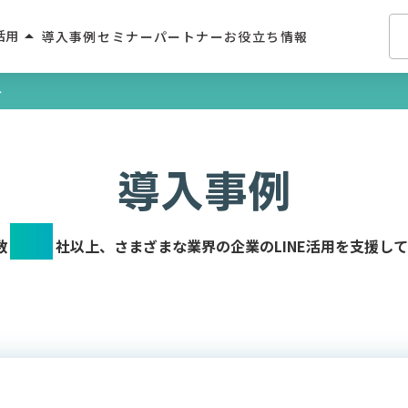
arrow_drop_up
活用
導入事例
セミナー
パートナー
お役立ち情報
ト
介・人材派遣
・住宅業界
導入事例
2C
700
学習サービス
数
社以上、さまざまな業界の企業のLINE活用を支援し
飲食