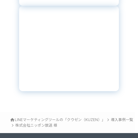
keyboard_arrow_right
home
LINEマーケティングツールの「クウゼン（KUZEN）」
導入事例一覧
keyboard_arrow_right
株式会社ニッポン放送 様