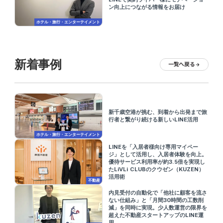
ン向上につながる情報をお届け
ホテル・旅行・エンターテイメント
新着事例
一覧へ戻る
arrow_forward
新千歳空港が挑む、到着から出発まで旅
行者と繋がり続ける新しいLINE活用
ホテル・旅行・エンターテイメント
LINEを「入居者様向け専用マイペー
ジ」として活用し、入居者体験を向上。
優待サービス利用率が約3.5倍を実現し
たLiVLi CLUBのクウゼン（KUZEN）
活用術
不動産
内見受付の自動化で「他社に顧客を流さ
ない仕組み」と「月間30時間の工数削
減」を同時に実現。少人数運営の限界を
超えた不動産スタートアップのLINE運
用