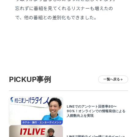
忘れずに番組を見てくれるリスナーも増えたの
で、他の番組との差別化もできました。
PICKUP事例
一覧へ戻る
arrow_forward
LINEでのアンケート回答率80〜
90％！オンラインでの情報発信による
入館数向上を実現
ホテル・旅行・エンターテイメント
LINEで契約ライバー様にモチベーショ