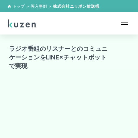
トップ
>
導入事例
>
株式会社ニッポン放送
様
home
ラジオ番組のリスナーとのコミュニ
ケーションをLINE×チャットボット
で実現