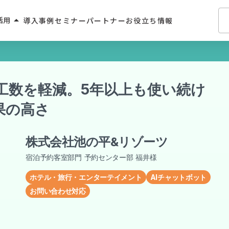
arrow_drop_up
活用
導入事例
セミナー
パートナー
お役立ち情報
介・人材派遣
せ工数を軽減。5年以上も使い続け
・住宅業界
果の高さ
2C
学習サービス
株式会社池の平&リゾーツ
飲食
宿泊予約客室部門 予約センター部 福井様
ホテル・旅行・エンターテイメント
AIチャットボット
お問い合わせ対応