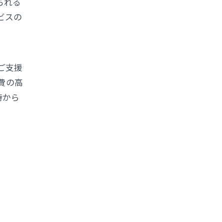
られる
ビスの
ご支援
費の高
時から