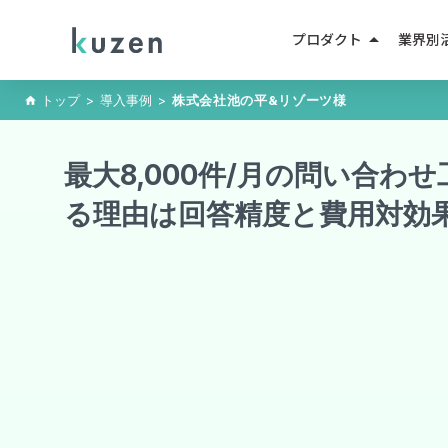
arrow_drop_up
プロダクト
業界別
LINEマーケティング
トップ
>
導入事例
>
株式会社池の平&リゾーツ
様
home
人材紹
LINE成果報酬メニュー
最大8,000件/月の問い合わ
不動産
LINEミニアプリ
る理由は回答精度と費用対効
EC・D
AIエージェント
教育・
AIチャットボット
小売・