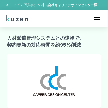
トップ
>
導入事例
>
株式会社キャリアデザインセンター
様
home
人材派遣管理システムとの連携で、
契約更新の対応時間を約95%削減