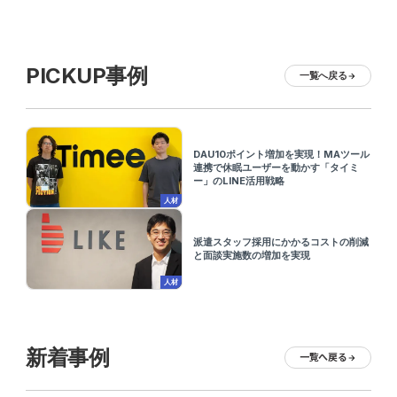
PICKUP事例
一覧へ戻る
arrow_forward
DAU10ポイント増加を実現！MAツール
連携で休眠ユーザーを動かす「タイミ
ー」のLINE活用戦略
人材
派遣スタッフ採用にかかるコストの削減
と面談実施数の増加を実現
人材
新着事例
一覧へ戻る
arrow_forward