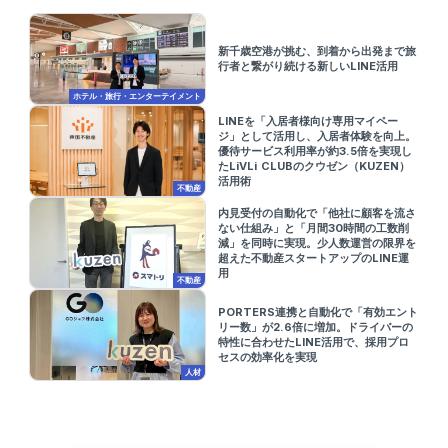
新千歳空港が挑む、到着から出発まで旅
行者と繋がり続ける新しいLINE活用
ホテル・旅行・エンターテイメント
LINEを「入居者様向け専用マイペー
ジ」として活用し、入居者体験を向上。
優待サービス利用率が約3.5倍を実現し
たLiVLi CLUBのクウゼン（KUZEN）
活用術
不動産
内見受付の自動化で「他社に顧客を流さ
ない仕組み」と「月間30時間の工数削
減」を同時に実現。少人数運営の限界を
超えた不動産スタートアップのLINE運
用
不動産
PORTERS連携と自動化で「有効エント
リー数」が2.6倍に増加。ドライバーの
特性に合わせたLINE活用で、採用プロ
セスの効率化を実現
人材