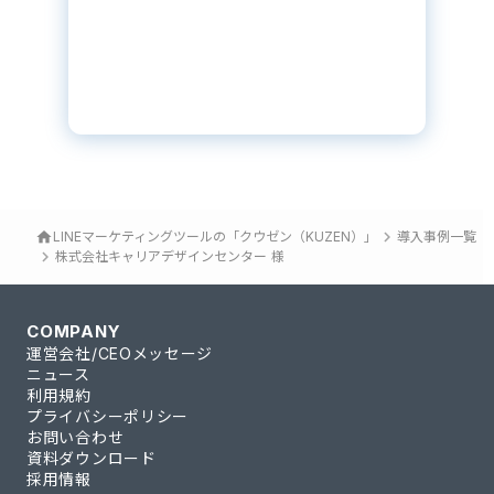
keyboard_arrow_right
home
LINEマーケティングツールの「クウゼン（KUZEN）」
導入事例一覧
keyboard_arrow_right
株式会社キャリアデザインセンター 様
COMPANY
運営会社/CEOメッセージ
ニュース
利用規約
プライバシーポリシー
お問い合わせ
資料ダウンロード
採用情報