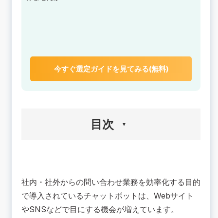
今すぐ選定ガイドを見てみる(無料)
目次
🟢AIチャットボットの音声版「ボイスボット」と
は？
社内・社外からの問い合わせ業務を効率化する目的
ボイスボットの仕組み
AIチャットボットとの違い
で導入されているチャットボットは、Webサイト
IVRシステムとの違い
やSNSなどで目にする機会が増えています。