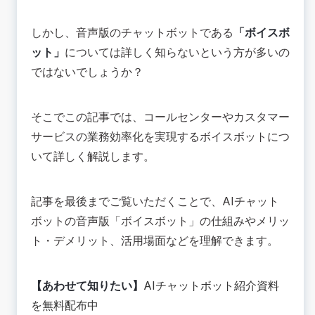
💡ボイスボットのメリットを4つ紹介！
コールセンター・カスタマーサービスの業務を効
しかし、音声版のチャットボットである
「ボイスボ
率化できる
ット」
については詳しく知らないという方が多いの
ユーザーのストレスを削減できる
ではないでしょうか？
シナリオの作成・変更がIVRシステムよりも簡単
機械学習によって回答の精度が向上する
🔴ボイスボットのデメリットにも注意が必要
そこでこの記事では、コールセンターやカスタマー
周囲の雑音や通信環境に影響を受けやすい
サービスの業務効率化を実現するボイスボットにつ
チューニングコストがかかる
いて詳しく解説します。
複雑な回答が難しい
🟢ボイスボットはどんな場面で活用できる？
記事を最後までご覧いただくことで、AIチャット
飲食店や宿泊施設の予約受付・確認
ボットの音声版「ボイスボット」の仕組みやメリッ
資料請求の受付
ト・デメリット、活用場面などを理解できます。
宅配サービスの依頼や問い合わせ
💡こんな場合はチャットボットの方が効率的
複雑な回答が必要な場面
【あわせて知りたい】
AIチャットボット紹介資料
即時の回答が必要な場面
を無料配布中