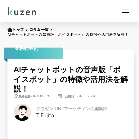
トップ
keyboard_arrow_right
コラム一覧
keyboard_arrow_right
AIチャットボットの音声版「ボイスボット」の特徴や活用法を解説！
業務効率化
AIチャットボットの音声版「ボ
イスボット」の特徴や活用法を解
説！
｜
最終更新
公開日
2025-05-19
2021-12-23
クウゼン LINEマーケティング編集部
T.Fujita