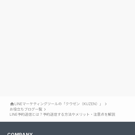
keyboard_arrow_right
home
LINEマーケティングツールの「クウゼン（KUZEN）」
keyboard_arrow_right
お役立ちブログ一覧
LINE予約送信とは？予約送信する方法やメリット・注意点を解説
COMPANY