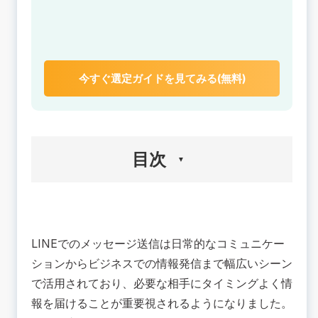
今すぐ選定ガイドを見てみる(無料)
目次
🟢LINEで予約送信する方法
LINE公式アカウント
LINEでのメッセージ送信は日常的なコミュニケー
ショートカット
ションからビジネスでの情報発信まで幅広いシーン
予約送信for LINE
で活用されており、必要な相手にタイミングよく情
💡LINE予約送信のメリット
報を届けることが重要視されるようになりました。
メリット① メッセージ業務の効率化