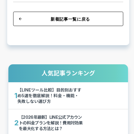
新着記事一覧に戻る
arrow_back
人気記事ランキング
【LINEツール比較】目的別おすす
1
め5選を徹底解説！料金・機能・
失敗しない選び方
【2026年最新】LINE公式アカウン
2
トの料金プランを解説！費用対効果
を最大化する方法とは？