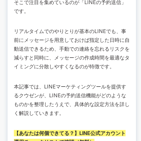
そこで注目を集めているのが「LINEの予約送信」
メリット② 日程の抜け漏れを防げる
です。
メリット③ 顧客との関係を深められる
🔴LINE予約送信の注意点
注意点① ショートカットでは写真・動画・スタ
リアルタイムでのやりとりが基本のLINEでも、事
ンプを送れない
前にメッセージを用意しておけば指定した日時に自
注意点② 公式アカウントは特定の相手に送信で
動送信できるため、手動での連絡を忘れるリスクを
きない
減らすと同時に、メッセージの作成時間を最適なタ
注意点③ Androidは公式アカウントでしか予約
送信できない
イミングに分散しやすくなるのが特徴です。
📚まとめ
本記事では、
LINEマーケティングツールを提供す
るクウゼン
が、LINEの予約送信機能がどのような
ものかを整理したうえで、具体的な設定方法を詳し
く解説していきます。
【あなたは何個できてる？】
LINE公式アカウント