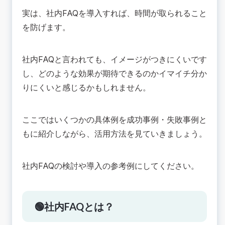
事例2. 住友林業情報システム株式会社
実は、社内FAQを導入すれば、時間が取られること
事例3.さくらインターネット株式会社
を防げます。
💡社内FAQの失敗例3つから学べること
失敗例1.コンテンツ作成に時間がかかり充実しな
社内FAQと言われても、イメージがつきにくいです
い
し、どのような効果が期待できるのかイマイチ分か
失敗例2.社内FAQの情報が古いまま
りにくいと感じるかもしれません。
失敗例3.社員が使用しない
💡社内FAQ活用のための作成工夫例
コンテンツの工夫例
ここではいくつかの具体例を成功事例・失敗事例と
レイアウトの工夫例
もに紹介しながら、活用方法を見ていきましょう。
📚まとめ：社内FAQは成功・失敗事例を参考に始
める！
社内FAQの検討や導入の参考例にしてください。
🟢社内FAQとは？