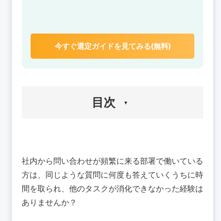
今すぐ選定ガイドを見てみる(無料)
目次
🟢社内FAQとは？
🟢社内FAQを導入する3つのメリット
社内から問い合わせが頻繁に来る部署で働いている
1.担当部署の業務負担を減らせる
方は、同じような質問に何度も答えていくうちに時
2.ナレッジを貯められる
間を取られ、他のタスクが消化できなかった経験は
3.いつでも回答できる
ありませんか？
🟢社内FAQ活用事例3つ
事例1.サッポロホールディングス株式会社