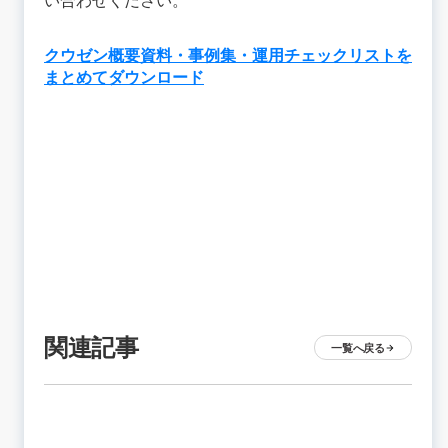
い合わせください。
クウゼン概要資料・事例集・運用チェックリストを
まとめてダウンロード
関連記事
一覧へ戻る
arrow_forward