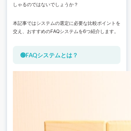
問い合わせ件数を削減したい場合
しゃるのではないでしょうか？
業務全体の効率化、生産性向上したい場合
顧客満足度、社員満足度の向上したい場合
本記事ではシステムの選定に必要な比較ポイントを
🟢FAQシステムの比較ポイント5つ
交え、おすすめのFAQシステムを6つ紹介します。
検索機能の充実（機能性）
操作性のよさ、UI/UXの充実性（操作性）
外部連携
🟢FAQシステムとは？
導入形態
サポート
💡おすすめのFAQシステム6選
1. Kuzen
2. OKBIZ. for FAQ
3. アルファスコープ
4. sAI Search
5. FastAnswer2
6. COTOHA Chat & FAQ
📚まとめ：FAQシステムの機能や操作性を比較し