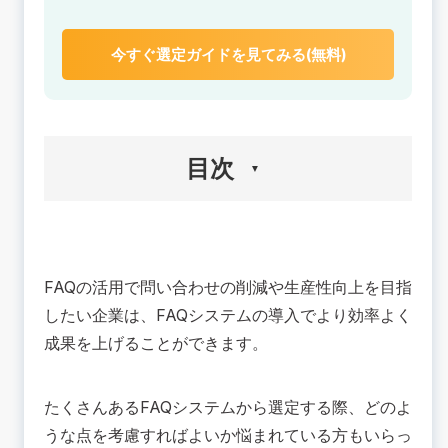
今すぐ選定ガイドを見てみる(無料)
目次
🟢FAQシステムとは？
🟢FAQシステムの主な機能一覧
FAQの活用で問い合わせの削減や生産性向上を目指
検索
したい企業は、FAQシステムの導入でより効率よく
コンテンツ作成支援
成果を上げることができます。
分析・管理
💡FAQシステム導入の際に考えておくこと
FAQシステムの利用場面は？
たくさんあるFAQシステムから選定する際、どのよ
何の目的でFAQシステムを導入したいのか？
うな点を考慮すればよいか悩まれている方もいらっ