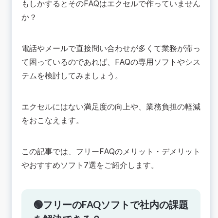
もしかするとそのFAQはエクセルで作っていません
フリーソフト7選
か？
1.helpfan
2.Tayori
3.phpMyFAQ
電話やメールで直接問い合わせが多くて業務が滞っ
4.Freshdesk
て困っているのであれば、FAQの専用ソフトやシス
5.ナレッジリング
テムを検討してみましょう。
6.Stock
7.SyncAnswer
エクセルにはない満足度の向上や、業務負担の軽減
💡社内用FAQをフリーソフトで導入するポイント
をおこなえます。
いきなり完成を目指さず徐々に導入する
社内にFAQソフトを浸透させる
この記事では、フリーFAQのメリット・デメリット
定期的にアップデートする仕組みを構築する
📚フリーの社内向けFAQソフトを導入して業務改
やおすすめソフト7選をご紹介します。
善
🟢フリーのFAQソフトで社内の課題