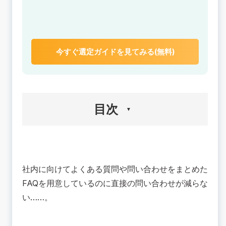
今すぐ選定ガイドを見てみる(無料)
目次
🟢フリーのFAQソフトで社内の課題を解決でき
る？
社内に向けてよくある質問や問い合わせをまとめた
FAQソフトとは？
FAQソフトとエクセルを比較したメリット
FAQを用意しているのに直接の問い合わせが減らな
FAQソフトとエクセルを比較したデメリット
い……。
チャットボットとの違い
🟢社内用におすすめ！ 無料からはじめられるFAQ