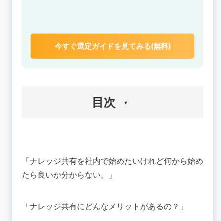
今すぐ選定ガイドを見てみる(無料)
目次
🟢ナレッジとは？
🟢ナレッジの種類
「ナレッジ共有を社内で始めたいけれど何から始め
暗黙知
たら良いか分からない。」
形式知
🟢ナレッジ共有とは？
💡ナレッジ共有の3つのメリット
「ナレッジ共有にどんなメリットがあるの？」
属人化防止