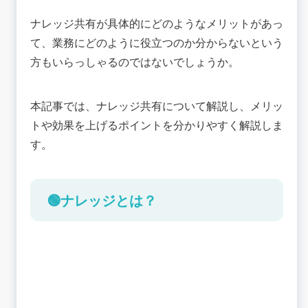
業務効率化
ナレッジ共有が具体的にどのようなメリットがあっ
教育や引き継ぎのコストの低減
て、業務にどのように役立つのか分からないという
💡ナレッジ共有を効果的にする3つのポイント
方もいらっしゃるのではないでしょうか。
ツールを用いる
課題の共有
本記事では、ナレッジ共有について解説し、メリッ
共有のメリットや目的を周知
トや効果を上げるポイントを分かりやすく解説しま
💡ナレッジ共有に効果的なツール
す。
チャットボット
社内SNS
ドキュメント管理
🟢ナレッジとは？
📚まとめ：スモールスタートしながらナレッジ共
有を社内に浸透させよう