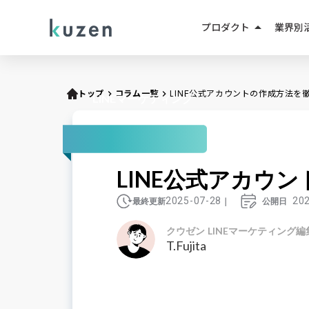
arrow_drop_up
プロダクト
業界別
LINEマーケティング
人材紹
LINE成果報酬メニュー
トップ
keyboard_arrow_right
コラム一覧
keyboard_arrow_right
LINE公式アカウントの作成方法を
LINEマーケティング
不動産
LINEミニアプリ
EC・D
AIエージェント
LINE公式アカウ
教育・
AIチャットボット
2025-07-28
20
最終更新
｜
公開日
小売・
クウゼン LINEマーケティング編
T.Fujita