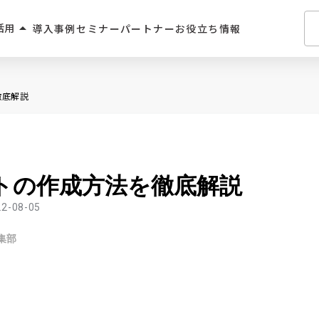
arrow_drop_up
活用
導入事例
セミナー
パートナー
お役立ち情報
介・人材派遣
徹底解説
・住宅業界
2C
ントの作成方法を徹底解説
学習サービス
22-08-05
飲食
集部