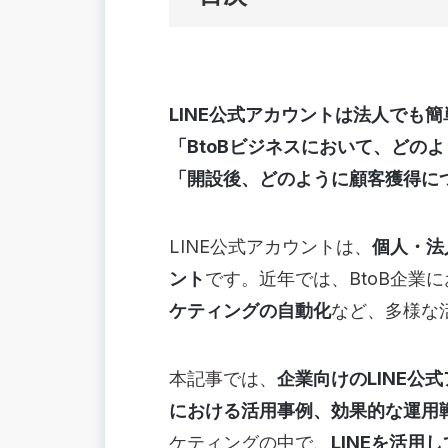
🟢[簡単3ステップ]LINE公式アカウ
①LINE公式アカウントを開設する
LINE公式アカウントは法人でも
②LINEビジネスアカウントの新規開設
「BtoBビジネスにおいて、どの
③管理ページにログインする
「開設後、どのように顧客獲得に
認証済アカウントと未認証アカウント
🟢LINE公式アカウントの設定
LINE公式アカウントは、
個人・法
基本情報を登録する
ント
です。近年では、BtoB企業
「プロフィール」を設定する
ケティングの自動化
「あいさつメッセージ」を設定する
など、多様な
「応答メッセージ」を設定
💡人気LINE公式アカウントのポイント
本記事では、
企業向けのLINE公
友だち登録しやすい環境を整えている
における活用事例、効果的な運用
積極的に特典を付与している
ケティングの中で、
LINEを活