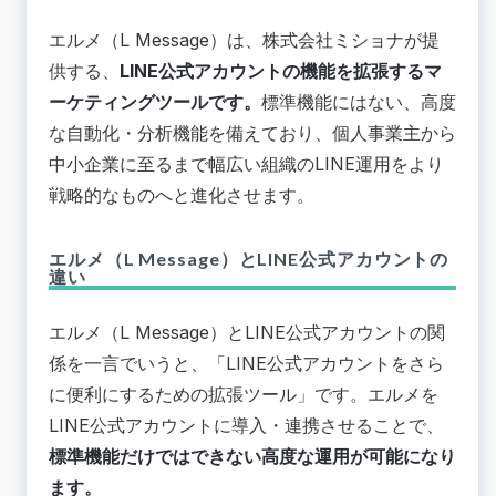
🟢 エルメ（L Message）の料金体系・費用
エ
ルメ
（L Message）は、株式会社ミショナが提
🟢 エルメ（L Message）の3つの特徴
供する、
LINE公式アカウントの機能を拡張するマ
圧倒的なコストパフォーマンス
ーケティングツールです。
標準機能にはない、高度
集客から決済まで網羅する多機能さ
な自動化・分析機能を備えており、個人事業主から
初心者でも迷わない直感的な操作性
中小企業に至るまで幅広い組織のLINE運用をより
🟢 エルメ（L Message）の主要機能
戦略的なものへと進化させます。
フォーム作成機能
QRコードアクション
エルメ（L Message）とLINE公式アカウントの
予約受付・管理機能
違い
商品販売・決済機能
リッチメニュー切り替え
エルメ（L Message）とLINE公式アカウントの関
詳細なステップ配信
係を一言でいうと、「LINE公式アカウントをさら
クロス分析
に便利にするための拡張ツール」です。エルメを
コンバージョン分析
LINE公式アカウントに導入・連携させることで、
🔴 エルメ（L Message）利用時の注意点
標準機能だけではできない高度な運用が可能になり
プランごとに「利用できる機能」が制限されてい
ます。
る