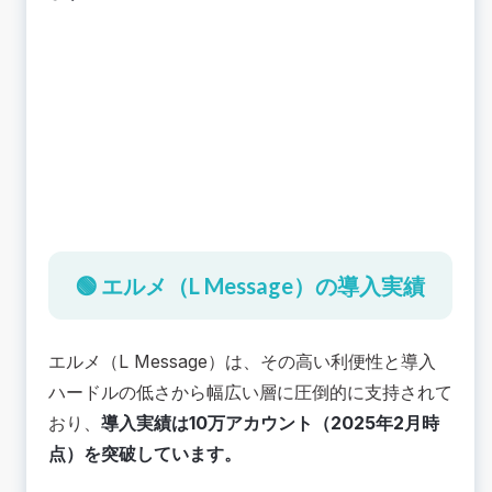
有料プランから無料プランへのダウングレードが
不可
自走による「LINE公式アカウント運用」が前提で
ある
🟢 エルメ（L Message）とLステップの比較
料金面：コストパフォーマンスとプラン構造の違
い
導入面：初期フェーズにおける「試しやすさ」の
違い
機能面：独自機能の有無とカスタマイズ性の違い
🟢 エルメ（L Message）の導入実績
🟢 LINEツール「クウゼン（KUZEN）」もご検討
ください
エルメ（L Message）は、その高い利便性と導入
ハードルの低さから幅広い層に圧倒的に支持されて
おり、
導入実績は10万アカウント（2025年2月時
点）を突破しています。