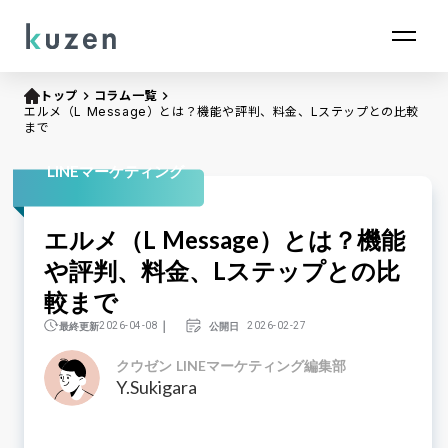
トップ
keyboard_arrow_right
コラム一覧
keyboard_arrow_right
エルメ（L Message）とは？機能や評判、料金、Lステップとの比較
まで
LINEマーケティング
エルメ（L Message）とは？機能
や評判、料金、Lステップとの比
較まで
｜
最終更新
公開日
2026-04-08
2026-02-27
クウゼン LINEマーケティング編集部
Y.Sukigara