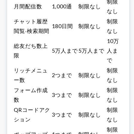
制限
月間配信数
1,000通
制限なし
なし
チャット履歴
制限
180日間
制限なし
閲覧‧検索期間
なし
10万
総友だち数上
5万人まで
5万人まで
人ま
限
で
リッチメニュ
制限
2つまで
制限なし
ー数
なし
フォーム作成
制限
3つまで
制限なし
数
なし
QRコードアク
制限
3つまで
制限なし
ション
なし
制限