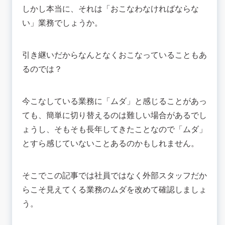
自動化で業務効率アップ：株式会社ニッセン
しかし本当に、それは「おこなわなければならな
営業のナレッジ共有で情報共有：株式会社白崎コ
い」業務でしょうか。
ーポレーション
各種業務を連携して労働時間削減：東日本電信電
話株式会社（NTT東日本）
引き継いだからなんとなくおこなっていることもあ
環境整備で業務効率化を実現：株式会社ブリヂス
るのでは？
トン
DBの一元管理で業務効率化：株式会社マイナビ
📚業務効率化の成功事例を元に改善しよう！
今こなしている業務に「ムダ」と感じることがあっ
ても、簡単に切り替えるのは難しい場合があるでし
ょうし、そもそも長年してきたことなので「ムダ」
とすら感じていないことあるのかもしれません。
そこでこの記事では社員ではなく外部スタッフだか
らこそ見えてくる業務のムダを改めて確認しましょ
う。