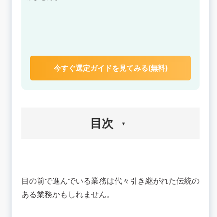
今すぐ選定ガイドを見てみる(無料)
目次
🔴業務効率化されていなくてムダを感じる瞬間と
ワケ
目の前で進んでいる業務は代々引き継がれた伝統の
業務上でムダを感じる瞬間
ムダな業務が発生しているワケ
ある業務かもしれません。
🟢業務効率化を達成した成功事例