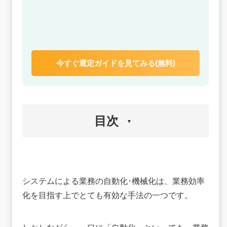
今すぐ選定ガイドを見てみる(無料)
目次
🟢業務効率化とは
💡システム導入によって得られるメリット
システムによる業務の自動化･機械化は、業務効率
単純作業が自動化できる
化を目指す上でとても有効な手法の一つです。
作業時間が短縮できる
作業の均一化が目指せる
データが蓄積できる