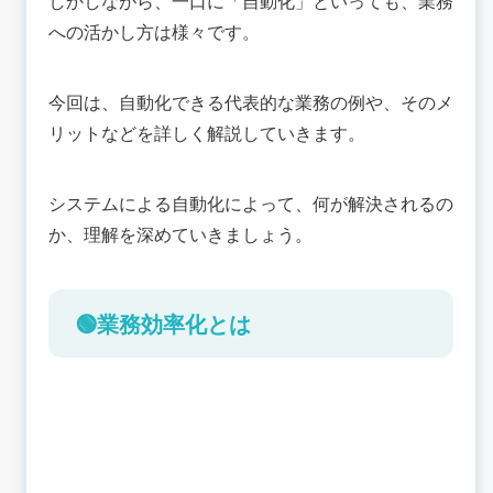
しかしながら、一口に「自動化」といっても、業務
🟢システム導入で改善できる業務例
への活かし方は様々です。
入力作業や集計作業
会議などのコミュニケーション
今回は、自動化できる代表的な業務の例や、そのメ
顧客対応
リットなどを詳しく解説していきます。
マーケティング業務
営業業務
システムによる自動化によって、何が解決されるの
💡業務効率化を目指せるツールの例
か、理解を深めていきましょう。
グループウェアシステム
オンラインミーティングツール
RPAツール
🟢業務効率化とは
AIツール
VBAなどのプログラミングツール
📚まとめ： 自社の業務効率化における課題を見極
めてうまくシステム活用を