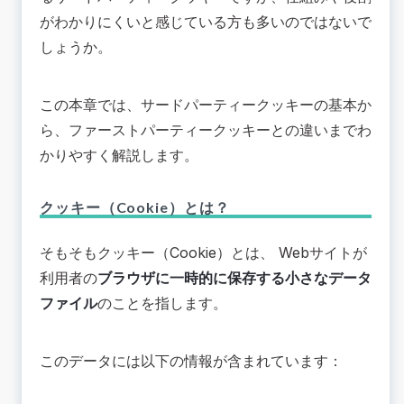
ポイント②：同意管理とプライバシーポリシーの
がわかりにくいと感じている方も多いのではないで
見直し
しょうか。
ポイント③：Cookieレス計測手法の導入
ポイント④：ファーストパーティーデータ連携に
よる広告配信
この本章では、サードパーティークッキーの基本か
ポイント⑤：データ分析と継続的な改善プロセス
ら、ファーストパーティークッキーとの違いまでわ
📚まとめ
かりやすく解説します。
クッキー（Cookie）とは？
そもそもクッキー（Cookie）とは、 Webサイトが
利用者の
ブラウザに一時的に保存する小さなデータ
ファイル
のことを指します。
このデータには以下の情報が含まれています：