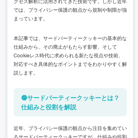
クセス解析に活用されてきた技術です。しかし近年
🟢サードパーティークッキーの規制と廃止につい
では、プライバシー保護の観点から規制や制限が強
て
まっています。
サードパーティークッキーに対する世界的な規制
強化
サードパーティークッキー廃止の背景と主要ブラ
本記事では、サードパーティークッキーの基本的な
ウザの対応
仕組みから、その廃止がもたらす影響、そして
💡サードパーティークッキー廃止がもたらす3つ
の影響
Cookieレス時代に求められる新たな視点や技術、
ターゲティング広告の精度低下
対応すべき具体的なポイントまでをわかりやすく解
効果測定と分析の難化
説します。
プライバシー規制への対応プレッシャー
🟢Cookieレス時代に必要な新しい視点と技術
「ファーストパーティーデータ」の活用
🟢サードパーティークッキーとは？
Googleが提供する「プライバシーサンドボック
仕組みと役割を解説
ス」と代替技術
💡広告運用・解析で今すぐ取り組むべき5つのポ
イント
近年、プライバシー保護の観点から注目を集めてい
ポイント①：データ取得環境の棚卸しと整備
るサードパーティークッキーですが、仕組みや役割