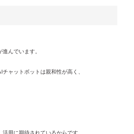
増えている理由
る
が進んでいます。
Iチャットボットは親和性が高く、
リット
の種類4つ
、活用に期待されているからです。