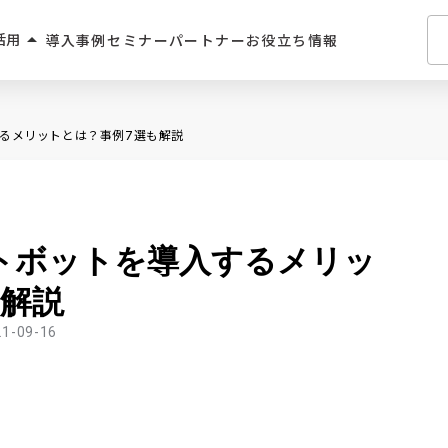
arrow_drop_up
活用
導入事例
セミナー
パートナー
お役立ち情報
介・人材派遣
するメリットとは？事例7選も解説
・住宅業界
2C
ットボットを導入するメリッ
学習サービス
も解説
飲食
21-09-16