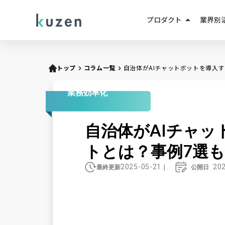
arrow_drop_up
プロダクト
業界別
LINEマーケティング
人材紹
LINE成果報酬メニュー
トップ
keyboard_arrow_right
コラム一覧
keyboard_arrow_right
自治体がAIチャットボットを導入
不動産
LINEミニアプリ
業務効率化
EC・D
AIエージェント
自治体がAIチャ
教育・
AIチャットボット
トとは？事例7選
小売・
2025-05-21
20
最終更新
｜
公開日