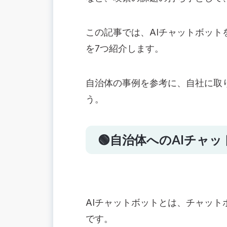
種類3.生活相談チャットボット
種類4.観光案内チャットボット
この記事では、AIチャットボッ
🔴AIチャットボットの注意点
を7つ紹介します。
初期コストとランニングコストがかか
FAQデータは他の自治体からもらう
試験運用してから市民に公開する
自治体の事例を参考に、自社に取
🟢AIチャットボットの自治体導入事例
う。
【北海道釧路市】観光案内AIチャット
【東京都目黒区】行政サービス相談AI
🟢自治体へのAIチャ
【福島県会津若松市】問い合わせAIチ
【東京都港区】多言語AIチャットサー
【埼玉県】AI救急相談
【栃木県宇都宮市】子育て関連AIチャ
AIチャットボットとは、チャッ
【北海道函館市】旅行関連AIチャット
📚まとめ：自治体の事例を参考にして
です。