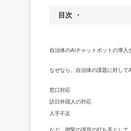
目次
🟢自治体へのAIチャットボット導入が
窓口対応に柔軟な対応が求められてい
自治体のAIチャットボットの導入
訪日外国人の対応の課題
人手不足が顕在化している
なぜなら、自治体の課題に対してA
🟢自治体がAIチャットボットを使うメ
24時間365日窓口対応できる
窓口対応
多言語対応で外国人に対応できる
人件費が削減できる
訪日外国人の対応
🟢自治体で導入するAIチャットボット
人手不足
種類1.医療チャットボット
種類2.防災チャットボット
など、喫緊の課題の打ち手として