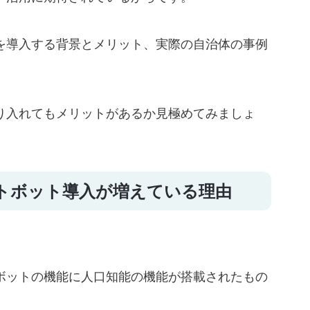
トを導入する背景とメリット、実際の自治体の事例
る
り入れてもメリットがあるか見極めてみましょ
7選
ボット
チャットボット
ットボット導入が増えている理由
ャットサービス
ビス
ットボット
トボットの機能に人口知能の機能が搭載されたもの
ボット
、AIチャットボットを導入しよう