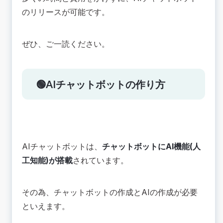
メンテナンスがしやすい
のリリースが可能です。
サポートが充実している
📚まとめ：AIチャットボットを導入する際には作
り方を把握しよう！
ぜひ、ご一読ください。
🟢AIチャットボットの作り方
AIチャットボットは、
チャットボットにAI機能(人
工知能)が搭載
されています。
その為、チャットボットの作成とAIの作成が必要
といえます。