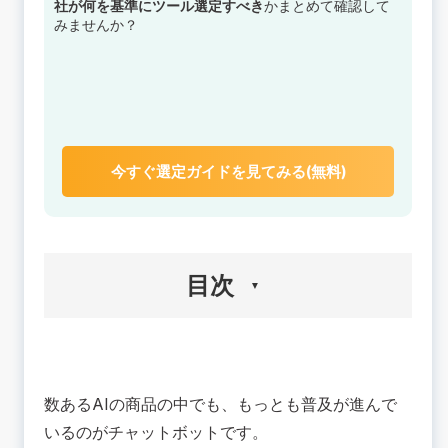
社が何を基準にツール選定すべき
かまとめて確認して
みませんか？
今すぐ選定ガイドを見てみる(無料)
目次
🟢AIチャットボットの作り方
ステップ1.目的・用途を決める
数あるAIの商品の中でも、もっとも普及が進んで
ステップ2.プラットフォームを選択する
いるのがチャットボットです。
ステップ3.自社開発かツール使用か選ぶ