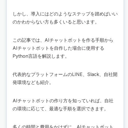
ステップ4.Pythonを使って開発する
ステップ5.導入・運用する
しかし、導入にはどのようなステップを踏めばいい
🟢Pythonを用いたAIチャットボットの作り方
のかわからない方も多くいると思います。
プログラミング言語Pythonとは？
Pythonのメリット
この記事では、AIチャットボットを作る手順から
PythonでAIチャットボットを作成する方法
AIチャットボットを自作した場合に使用する
💡チャットボットのプラットフォーム4選
Python言語を解説します。
LINE
Facebook
代表的なプラットフォームのLINE、Slack、自社開
Slack
発環境なども紹介。
自社Web環境
🔴AIチャットボットを作る注意点3つ
データを準備する
AIチャットボットの作り方を知っていれば、自社
AIチャットボットを作って終わりにしない
の環境に応じて、最適な手順を選択できます。
運用時にデータを集めることを意識する
💡AIチャットボットツールを選ぶポイント2つ
多くの時間と費用をかけずに、AIチャットボット