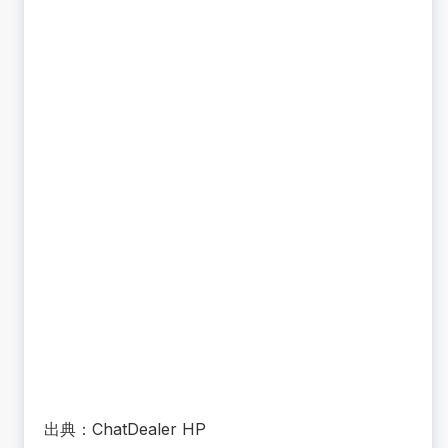
出典：
ChatDealer HP