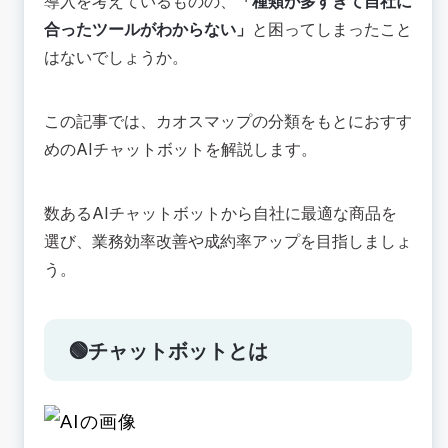
導入を考えているものの、
「種類が多すぎて自社に
分類③非AI搭載型の中で何に特化しているか
合ったツールがわからない」
と困ってしまったこと
🟢AIチャットボットカオスマップ 各カテゴリー
はないでしょうか。
のツール13選紹介
①KUZEN｜自社開発AI
②PEP｜自社開発AI
この記事では、カオスマップの分類をもとにおすす
③NEC｜自社開発AI
めのAIチャットボットを解説します。
④HiTTO｜他社AIのOEM提供
⑤CB3｜他社AIのOEM提供
数あるAIチャットボットから自社に最適な商品を
⑥hachidori｜問い合わせ対応（AI非搭載）
選び、業務効率改善や成約率アップを目指しましょ
⑦ChatDealer｜問い合わせ対応（AI非搭載）
う。
⑧qualva｜マーケティング支援（AI非搭載）
⑨Revive｜マーケティング支援（AI非搭載）
⑩BEBOT｜インバウンド対応（AI非搭載）
🟢チャットボットとは
⑪トリップAIコンシェルジュ｜インバウンド対応
（AI非搭載）
⑫ASBOT｜業務アプリ（AI非搭載）
⑬SPALO｜業務アプリ（AI非搭載）