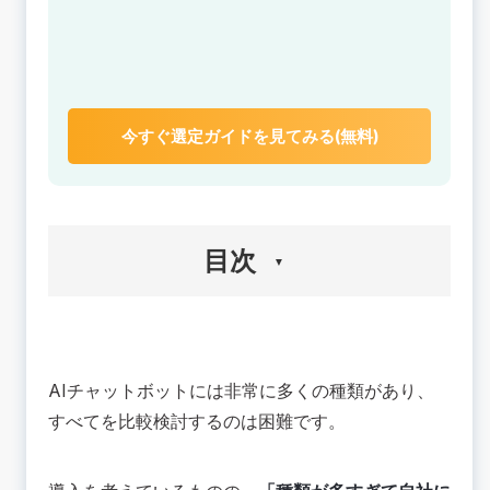
今すぐ選定ガイドを見てみる(無料)
目次
🟢チャットボットとは
🟢AIチャットボットカオスマップとは
AIチャットボットには非常に多くの種類があり、
🟢AIチャットボットカオスマップの分類と特徴
すべてを比較検討するのは困難です。
分類①「AI搭載型」or「非AI搭載型」
分類②搭載しているAIが「自社開発」
or「OEM」