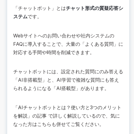
📚まとめ：AIチャットボットカオスマップを参考
「チャットボット」とは
チャット形式の質疑応答シ
に、自社の課題に合わせて選ぼう
ステム
です。
Webサイトへのお問い合わせや社内システムの
FAQに導入することで、大量の「よくある質問」に
対応する手間や時間を削減できます。
チャットボットには、設定された質問にのみ答える
「AI非搭載型」と、AI学習で複雑な質問にも答え
られるようになる「AI搭載型」があります。
「AIチャットボットとは？使い方と3つのメリット
を解説」
の記事 で詳しく解説しているので、気に
なった方はこちらも併せてご覧ください。