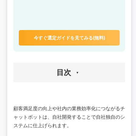
今すぐ選定ガイドを見てみる(無料)
目次
チャットボットなら業務効率化ができる
チャットボットの種類
顧客満足度の向上や社内の業務効率化につながるチ
チャットボットの導入で期待できること
ャットボットは、自社開発することで自社独自のシ
チャットボット開発前に準備・確認すべきこと
ステムに仕上げられます。
開発目的の明確化
ユーザーニーズの明確化