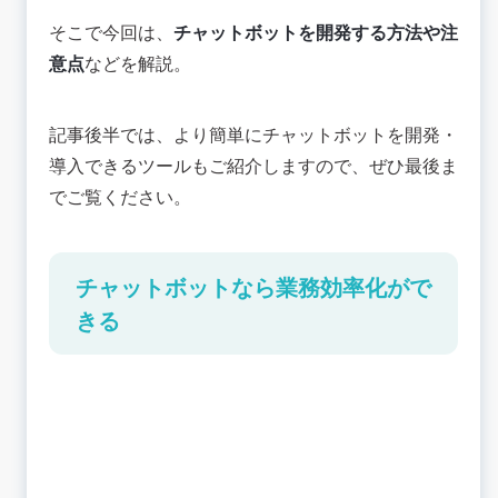
運用体制の構築
そこで今回は、
チャットボットを開発する方法や注
チャットボットを自社で開発する方法
意点
などを解説。
一から自社で開発する
APIを活用する
記事後半では、より簡単にチャットボットを開発・
開発フレームワーク（オープンソース）を活用す
導入できるツールもご紹介しますので、ぜひ最後ま
る
でご覧ください。
自社でチャットボットを開発する場合の注意点
高度な技術を持つ人材が必要
多くのコストがかかる
チャットボットなら業務効率化がで
導入後のメンテナンスが大変
きる
チャットボット開発ツールなら導入が簡単！
チャットボット開発ツールのメリット
チャットボット開発ツールの導入手順
おすすめのチャットボット開発ツールを紹介！
KUZEN
AI-FAQボット