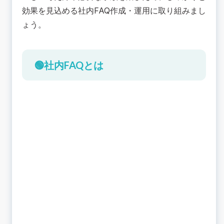
効果を見込める社内FAQ作成・運用に取り組みまし
株式会社工進
ょう。
株式会社ジャパンクリエイトグループ
株式会社LIFULL
📚まとめ：社内FAQは正しい作り方と運用の仕方
を意識して効果的に使いこなす
🟢社内FAQとは