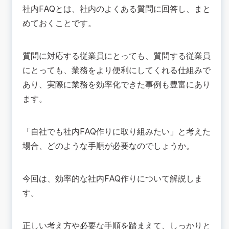
🟢社内FAQの作り方手順
社内FAQとは、社内のよくある質問に回答し、まと
社内の事前調査をおこなう
めておくことです。
社内FAQのツールを選定する
FAQの質問と回答をまとめる
質問に対応する従業員にとっても、質問する従業員
運用開始
にとっても、業務をより便利にしてくれる仕組みで
効果測定・内容改善
あり、実際に業務を効率化できた事例も豊富にあり
🟢社内FAQ作成ツールの種類
ます。
エクセル
FAQ作成ツール
「自社でも社内FAQ作りに取り組みたい」と考えた
チャットボット
💡効果的な社内FAQの作り方と運用のコツ
場合、どのような手順が必要なのでしょうか。
事前調査をしっかりとおこなう
利用者の使いやすいツールを使用する
今回は、効率的な社内FAQ作りについて解説しま
従業員への周知徹底をおこなう
す。
ユーザビリティ―の改善を怠らない
💡社内FAQの成功事例
正しい考え方や必要な手順を踏まえて、しっかりと
サッポロホールディングス株式会社