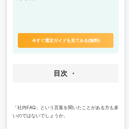
今すぐ選定ガイドを見てみる(無料)
目次
🟢社内FAQとは
🟢社内FAQを導入するメリット
「社内FAQ」という言葉を聞いたことがある方も多
社内問い合わせの件数が減る
いのではないでしょうか。
従業員は365日24時間疑問を解消できる
知識やノウハウの共有化ができる