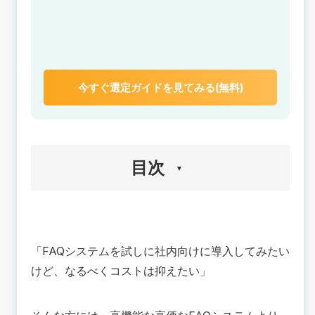
今すぐ選定ガイドを見てみる(無料)
目次
🟢FAQシステムとは？
🟢FAQシステムを導入する3つのメリット
「FAQシステムを試しに社内向けに導入してみたい
バックオフィスの問い合わせが減らせる
けど、なるべくコストは抑えたい」
ナレッジとして蓄積し、社内の資産にできる
社員が自己解決できるようになる
🟢オープンソースのFAQシステムとは