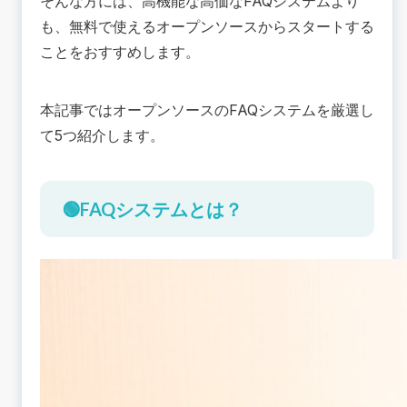
そんな方には、高機能な高価なFAQシステムより
🟢オープンソースのFAQを使うメリット
も、無料で使えるオープンソースからスタートする
🔴オープンソースのFAQを使うデメリット
ことをおすすめします。
🟢オープンソースのFAQシステム5選
phpMyFAQ
本記事ではオープンソースのFAQシステムを厳選し
phpBB
て5つ紹介します。
Question2Answer
Ultimate FAQ
Knowledge
🟢FAQシステムとは？
💡FAQシステムをスムーズに導入する3つのポイ
ント
社内の疑問や質問を収集・整理する
FAQの作成・設定方法を定めて形式化する
検索しやすさ、ユーザーの操作しやすさを確認す
る
📚まとめ：FAQシステムをオープンソースで構築
し、スモールスタートしよう！