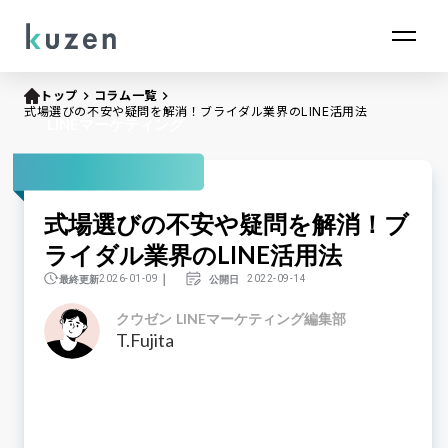
トップ
keyboard_arrow_right
コラム一覧
keyboard_arrow_right
式場選びの不安や疑問を解消！ブライダル業界のLINE活用法
LINEマーケティング
式場選びの不安や疑問を解消！ブ
ライダル業界のLINE活用法
｜
最終更新
公開日
2026-01-09
2022-09-14
クウゼン LINEマーケティング編集部
T.Fujita