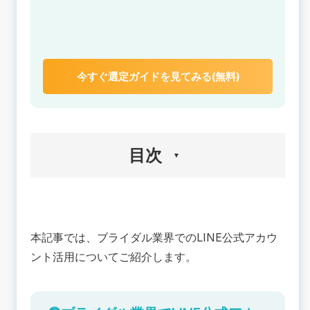
今すぐ選定ガイドを見てみる(無料)
目次
🟢ブライダル業界でLINE公式アカウントを活用す
るメリット
本記事では、ブライダル業界でのLINE公式アカウ
[式前]式場を選ぶ際の不安や疑問を解消
[式後]継続的コミュニケーションでライフステー
ント活用についてご紹介します。
ジに合わせた配信からクロスセルを狙う
💡ブライダル業界でのLINE公式アカウント活用が
重要な理由