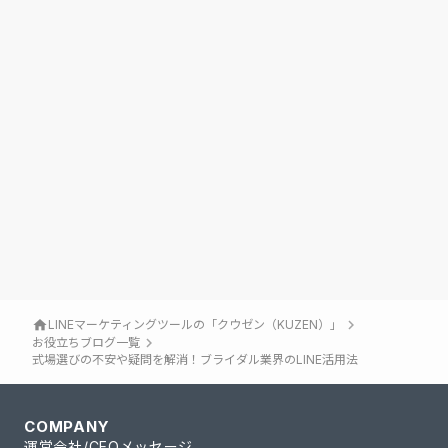
keyboard_arrow_right
home
LINEマーケティングツールの「クウゼン（KUZEN）」
keyboard_arrow_right
お役立ちブログ一覧
式場選びの不安や疑問を解消！ブライダル業界のLINE活用法
COMPANY
運営会社/CEOメッセージ