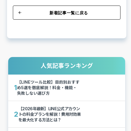
新着記事一覧に戻る
arrow_back
人気記事ランキング
【LINEツール比較】目的別おすす
1
め5選を徹底解説！料金・機能・
失敗しない選び方
【2026年最新】LINE公式アカウン
2
トの料金プランを解説！費用対効果
を最大化する方法とは？