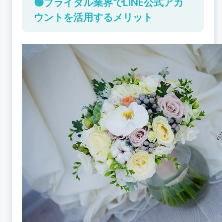
🟢ブライダル業界でLINE公式アカ
ブライダル業界のマーケティングは顧客情報の管
ウントを活用するメリット
理が課題
LINEにはあいさつメッセージなどの顧客にアプロ
ーチできる機能がある
LINEのAIチャットや自動応答の活用でブライダル
業界の夜間対応も可能に
リッチメニューからよくある質問やホームページ
にアクセスできる
📚LINE公式アカウントの活用でブライダル業界の
成約率アップが期待できます