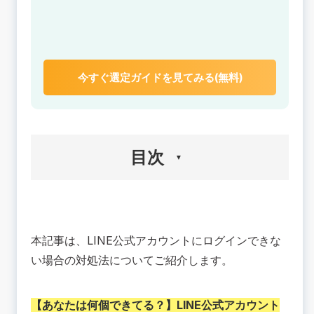
今すぐ選定ガイドを見てみる(無料)
目次
🟢【ケース別】公式アカウントにログインできな
い場合の対処法
本記事は、LINE公式アカウントにログインできな
1. 管理画面URLが分からずログインできない
2. メールアドレスを忘れてしまってログインでき
い場合の対処法についてご紹介します。
ない
3. ビジネスアカウントのログイン用メールアドレ
【あなたは何個できてる？】
LINE公式アカウント
ス忘れてしまった