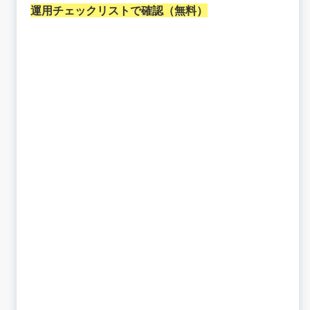
4. アカウントにメールアドレスを設定していなか
運用チェックリストで確認（無料）
ったためログインできない
5. パスワードを忘れてしまってログインできない
6. LINEアカウントとビジネスアカウントの違い
が分からない
7. メンテナンスやネットワーク障害で一時的にロ
グインできない
💡ログインできないトラブルを未然に防ぐ対策
1. アカウント連携でログイン経路を増やす
2. LINE公式アカウントの複数人運用でリスク分
散する
3. PC・スマホ両方からログインできるようにし
ておく
4. ログインに必要な情報をメモして安全に保存す
る
📚まとめ：事前対策でLINE公式アカウントの安定
運用を！