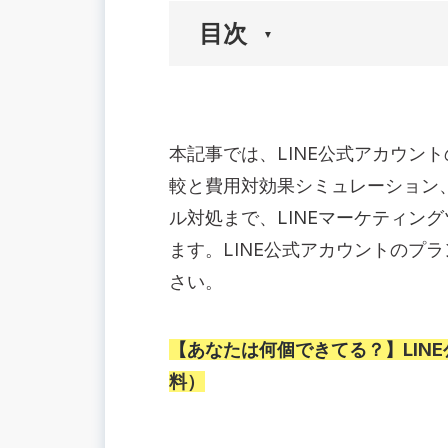
目次
🟢LINE公式アカウント3大料金プラン
1. コミュニケーション・ライト・スタ
本記事では、LINE公式アカウン
2. 無料メッセージ通数と追加料金の仕
較と費用対効果シミュレーション
3. 2023年6月改定のポイント
ル対処まで、
LINEマーケティン
🟢プラン変更前に確認するチェックリ
ます。LINE公式アカウントのプ
1. 友だち数と月間配信回数の目安表
さい。
2. 無料通数を超えやすいケース
3. 支払い方法・インボイス情報は登録
【あなたは何個できてる？】
🟢プラン変更手順【PC版】
LI
1. アカウント選択 →《設定》→《利
料）
2. アップグレード／ダウングレードを
3. 支払い方法の追加・変更