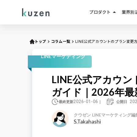
arrow_drop_up
プロダクト
業界別
LINEマーケティング
人材紹
LINE成果報酬メニュー
トップ
keyboard_arrow_right
コラム一覧
keyboard_arrow_right
LINE公式アカウントのプラン変更
不動産
LINEミニアプリ
LINEマーケティング
EC・D
AIエージェント
LINE公式アカウ
教育・
AIチャットボット
ガイド｜2026年
小売・
2026-01-06
20
最終更新
｜
公開日
クウゼン LINEマーケティング編
S.Takahashi