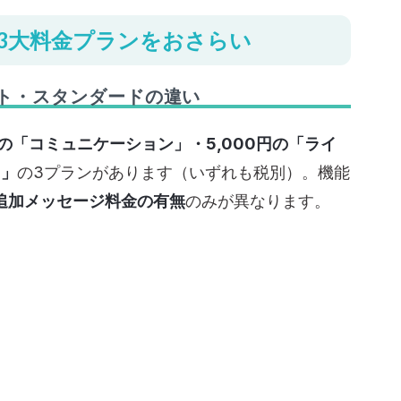
通数を超えてしまう
ント3大料金プランをおさらい
場合
UPテクニック
イト・スタンダードの違い
ョン早見表
の「コミュニケーション」・5,000円の「ライ
ュー等）の活用例
ド」
の3プランがあります（いずれも税別）。機能
クリスト
追加メッセージ料金の有無
のみが異なります。
更新
ク率など）