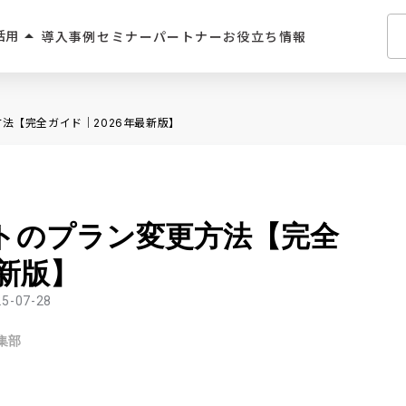
arrow_drop_up
活用
導入事例
セミナー
パートナー
お役立ち情報
介・人材派遣
方法【完全ガイド｜2026年最新版】
・住宅業界
2C
ントのプラン変更方法【完全
学習サービス
最新版】
飲食
25-07-28
集部