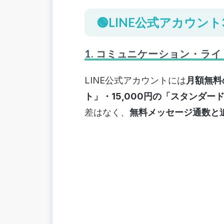
2. 支払い方法が登録できない／上限
🟢LINE公式アカウ
3. 変更ボタンがグレーアウトしている
💡料金シミュレーション＆費用対効果
1. コミュニケーション・ラ
1. 友だち増加シナリオ別シミュレーシ
2. セグメント配信で無駄配信を減らす
LINE公式アカウント
には
月額無料
3. 無料機能（チャット・リッチメニ
ト」・15,000円の「スタンダー
🟢プラン変更後に行うべき設定チェッ
差はなく、
無料メッセージ通数と
1. リッチメニュー・応答メッセージの
2. 追加メッセージ上限の再設定
3. KPIモニタリング（開封率・ブロッ
📚まとめ