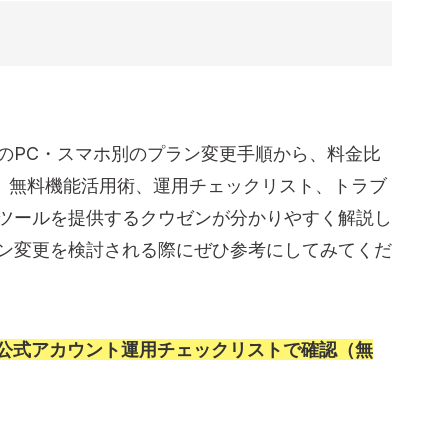
をおさらい
ンダードの違い
トのPC・スマホ別のプラン変更手順から、料金比
組み
、無料機能活用術、運用チェックリスト、トラブ
グツールを提供するクウゼン
が分かりやすく解説し
スト
ラン変更を検討される際にぜひ参考にしてみてくだ
済み？
NE公式アカウント運用チェックリストで確認（無
用と請求》→《月額プラン》
選択