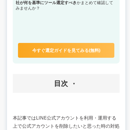
社が何を基準にツール選定すべき
かまとめて確認して
みませんか？
今すぐ選定ガイドを見てみる(無料)
目次
🟢【個人】お店などの公式アカウントをLINEから
削除したい
本記事ではLINE公式アカウントを利用・運用する
削除前の注意事項
公式アカウントの通知OFF・ブロック方法
上で公式アカウントを削除したいと思った時の対処