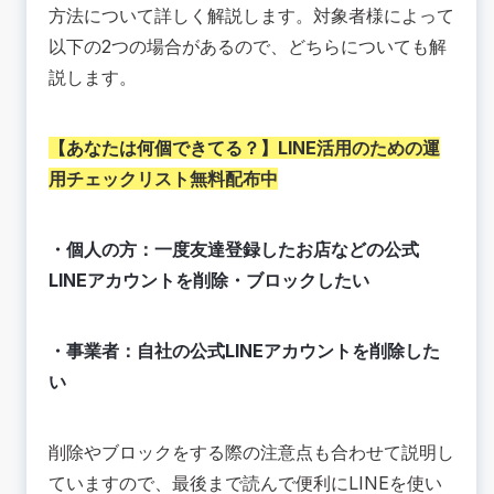
LINE公式アカウントの削除方法
方法について詳しく解説します。対象者様によって
削除・通知オフ・ブロックしたアカウントは復活
以下の2つの場合があるので、どちらについても解
できる？
説します。
🟢【事業者】自社のLINE公式アカウントを削除し
たい
LINE公式の管理者アカウント削除前の注意事項
【あなたは何個できてる？】
LINE活用のための運
管理者アカウントの削除方法
用チェックリスト無料配布中
管理者権限
友だち・チャット履歴
・個人の方：一度友達登録したお店などの公式
🔴LINE公式アカウントを誤って削除してしまった
LINEアカウントを削除・ブロックしたい
場合は？
【個人】お店などの公式LINEを誤って削除・ブロ
ックしてしまった
・事業者：自社の公式LINEアカウントを削除した
【事業者】自分のLINE公式アカウントを誤って削
い
除してしまった
📚まとめ
削除やブロックをする際の注意点も合わせて説明し
ていますので、最後まで読んで便利にLINEを使い