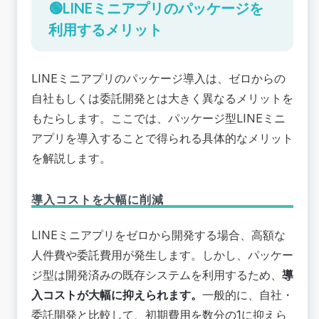
🟢LINEミニアプリのパッケージを
既存の業務フローがシンプルで汎用的
🟢LINEミニアプリのパッケージ比較 おすすめ7選
利用するメリット
ダイニー | 株式会社ダイニー
サロリザ | 株式会社GENE
LINEミニアプリのパッケージ導入は、ゼロからの
マジリピ | DOTZ株式会社
自社もしくは委託開発とは大きく異なるメリットを
デジクル商品予約 | 株式会社デジクル
もたらします。ここでは、パッケージ型LINEミニ
matoca | 株式会社ブレイブテクノロジー
アプリを導入することで得られる具体的なメリット
CX ORDER | クラス・メソッド株式会社
を解説します。
Lメンバーズカード | 合同会社Oblivion
🟢LINEミニアプリ「個別開発」という選択肢
導入コストを大幅に削減
📚まとめ：LINEミニアプリの導入を検討しよう！
LINEミニアプリをゼロから開発する場合、高額な
人件費や委託費用が発生します。しかし、パッケー
ジ型は開発済みの既存システムを利用するため、
導
入コストが大幅に抑えられます。
一般的に、自社・
委託開発と比較して、
初期費用を数分の1に抑えら