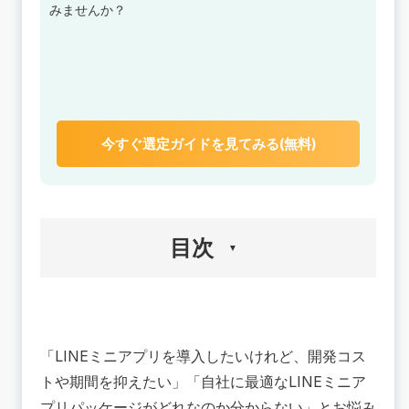
みませんか？
今すぐ選定ガイドを見てみる(無料)
目次
🟢LINEミニアプリのパッケージを利用するメリッ
ト
「LINEミニアプリを導入したいけれど、開発コス
導入コストを大幅に削減
短期間でスピーディーな導入
トや期間を抑えたい」「自社に最適なLINEミニア
高い安定性と信頼性を確保
プリパッケージがどれなのか分からない」とお悩み