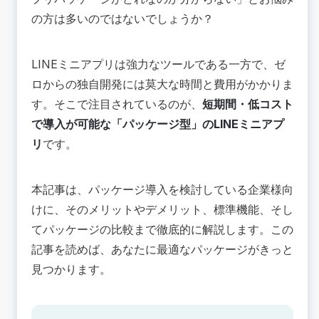
豊富な標準機能を活用可能
の方は多いのではないでしょうか？
🔴LINEミニアプリのパッケージを利用するデメリ
ット
LINEミニアプリは強力なツールである一方で、ゼ
柔軟性・独自性の制限
ロからの独自開発には莫大な時間と費用がかかりま
パッケージ機能の過不足
す。そこで注目されているのが、
短期間・低コスト
🟢LINEミニアプリのパッケージで利用できる標準
機能
で導入が可能な「パッケージ型」のLINEミニアプ
予約受付
リ
です。
順番待ち
呼び出し通知
本記事は、パッケージ導入を検討している企業様向
モバイルオーダー
けに、
そのメリットやデメリット、標準機能、そし
デジタル会員証
てパッケージの比較まで徹底的に解説します
。この
ポイントカード
記事を読めば、あなたに最適なパッケージがきっと
🟢LINEミニアプリのパッケージ導入がおすすめの
企業
見つかります。
開発リソースや予算が限られている
短期間でLINEミニアプリを導入したい