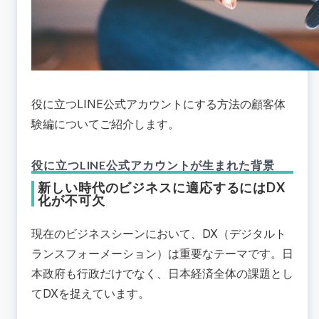
役に立つ！LINE公式アカウントはサポート対応の
質向上にもメリットがある
役に立つ！LINE公式アカウントのチャット機能で
細やかな顧客対応が可能
役に立つ！AIチャットを活用すれば夜間・休日対
応を自動化できる
役に立つLINE公式アカウントにする方法の顧客体
📚役に立つLINE公式アカウントにするには顧客体
験向上を意識すること
験編についてご紹介します。
役に立つLINE公式アカウントが生まれた背景
新しい時代のビジネスに適応するにはDX
化が不可欠
現在のビジネスシーンにおいて、DX（デジタルト
ランスフォーメーション）は重要なテーマです。日
本政府も行政だけでなく、日本経済全体の課題とし
てDXを捉えています。