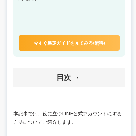
今すぐ選定ガイドを見てみる(無料)
目次
🟢役に立つLINE公式アカウントにする方法[顧客
体験編]
本記事では、役に立つLINE公式アカウントにする
役に立つLINE公式アカウントが生まれた背景
役に立つ！LINE公式アカウントからの会員登録・
方法についてご紹介します。
予約
役に立つ！LINE公式アカウントはクーポン・ショ