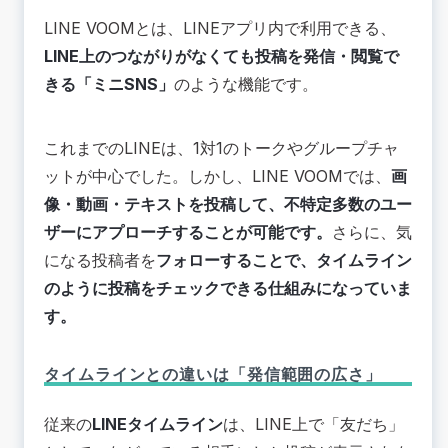
④スターバックス
LINE VOOMとは、LINEアプリ内で利用できる、
💡LINE VOOMに関するよくある質問（FAQ)
LINE上のつながりがなくても投稿を発信・閲覧で
Q1 : フォローすると相手に通知がいきますか？
Q2 : 予約投稿はできますか？
きる「ミニSNS」
のような機能です。
Q3 : 友だちとフォローの違いは何ですか？
Q4 : LINE VOOMから友だち追加できますか？
これまでのLINEは、1対1のトークやグループチャ
Q5 : 特定の人だけに見えるように投稿できます
ットが中心でした。しかし、LINE VOOMでは、
画
か？
像・動画・テキストを投稿して、不特定多数のユー
💡LINEマーケティングなら「クウゼン
（KUZEN）」がおすすめ
ザーにアプローチすることが可能です。
さらに、気
📚まとめ
になる投稿者を
フォローすることで、タイムライン
のように投稿をチェックできる仕組みになっていま
す。
タイムラインとの違いは「発信範囲の広さ」
従来の
LINEタイムライン
は、LINE上で「友だち」