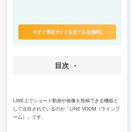
今すぐ選定ガイドを見てみる(無料)
目次
🟢LINE VOOMとは？｜基本機能・使い方・タイ
ムラインとの違い
LINE上でショート動画や画像を投稿できる機能と
LINE VOOMは「LINE版ミニSNS」
タイムラインとの違いは「発信範囲の広さ」
して注目されているのが「LINE VOOM（ラインブ
🟢LINE VOOMの特徴｜投稿方法・コンテンツ形
ーム）」です。
式・表示の仕組み
特徴①：表示方法