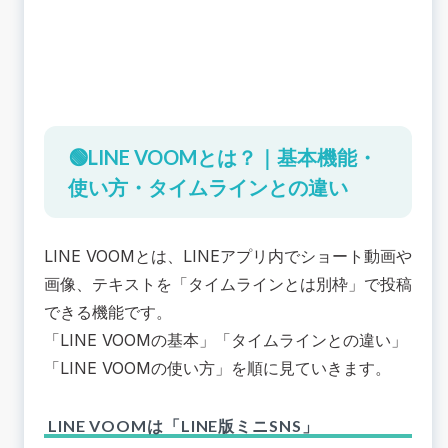
活用方法①：地元密着型の情報発信
活用方法②：クーポン配信
活用方法③：マーケットリサーチ
活用方法④：LINE VOOM 広告
🟢LINE VOOMで投稿できる動画・画像の仕様
🟢LINE VOOMの使い方・投稿方法｜基本ステッ
プを解説
🟢LINE VOOMとは？｜基本機能・
LINE VOOM 投稿方法
使い方・タイムラインとの違い
プライバシー管理方法
通知・コメント管理
LINE VOOMとは、LINEアプリ内でショート動画や
🔴LINE VOOM運用の注意点
画像、テキストを「タイムラインとは別枠」で投稿
成果が出るまでには時間がかかる
できる機能です。
コメントや炎上のリスク管理が必要
「LINE VOOMの基本」「タイムラインとの違い」
🟢LINE VOOMの活用事例4選
「LINE VOOMの使い方」を順に見ていきます。
①日本郵便
②出前館
③ゾゾタウン
LINE VOOMは「LINE版ミニSNS」