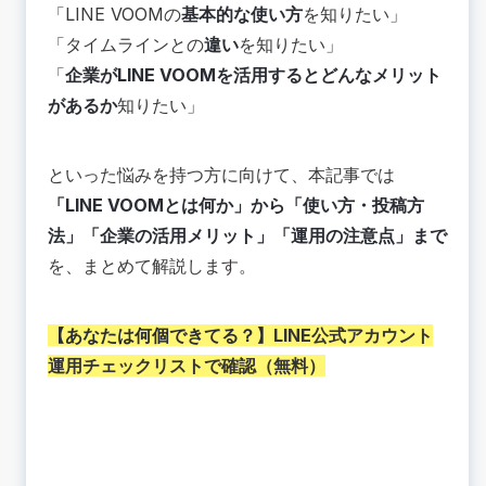
「LINE VOOMの
基本的な使い方
を知りたい」
特徴②：コンテンツ内容
「タイムラインとの
違い
を知りたい」
特徴③：リアクション機能
「
企業がLINE VOOMを活用するとどんなメリット
特徴④：無料で投稿でき、収益化も可能
があるか
知りたい」
🟢企業向けLINE VOOM活用のメリット｜認知拡
大・集客・販促効果
① フォロワー以外へもリーチでき、新規顧客の獲
といった悩みを持つ方に向けて、本記事では
得につながる
「LINE VOOMとは何か」から「使い方・投稿方
② コンテンツ型の「信頼形成」がしやすい
法」「企業の活用メリット」「運用の注意点」まで
③ LINE公式アカウントとの相乗効果で販促力が
上がる
を、まとめて解説します。
④ 投稿データがマーケットリサーチにも使える
⑤ 投稿が残り続け、継続的に見られる
【あなたは何個できてる？】
LINE公式アカウント
💡LINE VOOMのハッシュタグ活用＆分析のコツ
運用チェックリストで確認（無料）
｜投稿効果を高める方法
ハッシュタグ活用によるリーチ拡大
投稿後の数値分析とABテストの実施
🟢LINE VOOMの活用方法