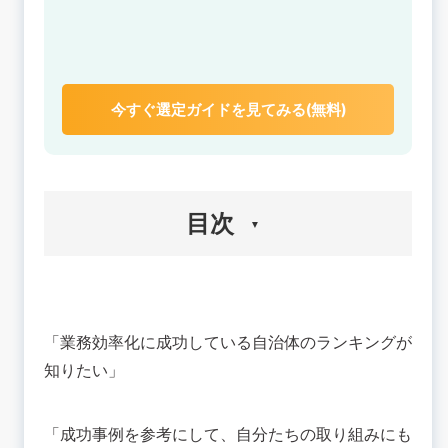
今すぐ選定ガイドを見てみる(無料)
目次
🟢自治体の業務効率化ランキング
💡自治体業務の現状と課題！なぜ効率化が求めら
「業務効率化に成功している自治体のランキングが
れているのか
自治体業務の現状
知りたい」
自治体業務の課題
🟢業務効率化できた自治体の事例を4つ紹介
「成功事例を参考にして、自分たちの取り組みにも