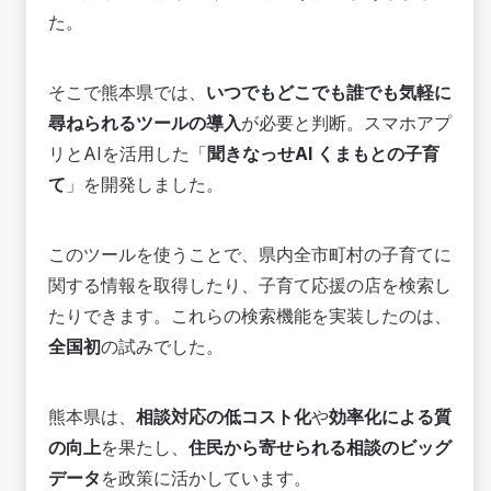
た。
そこで熊本県では、
いつでもどこでも誰でも気軽に
尋ねられるツールの導入
が必要と判断。スマホアプ
リとAIを活用した「
聞きなっせAI くまもとの子育
て
」を開発しました。
このツールを使うことで、県内全市町村の子育てに
関する情報を取得したり、子育て応援の店を検索し
たりできます。これらの検索機能を実装したのは、
全国初
の試みでした。
熊本県は、
相談対応の低コスト化
や
効率化による質
の向上
を果たし、
住民から寄せられる相談のビッグ
データ
を政策に活かしています。