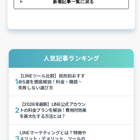
新着記事一覧に戻る
arrow_back
人気記事ランキング
【LINEツール比較】目的別おすす
1
め5選を徹底解説！料金・機能・
失敗しない選び方
【2026年最新】LINE公式アカウン
2
トの料金プランを解説！費用対効果
を最大化する方法とは？
LINEマーケティングとは？特徴や
3
メリット・デメリット、ツールの