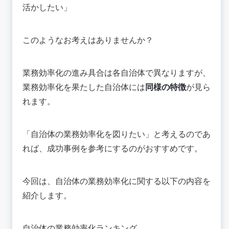
【事例1】業務量調査実施後、業務削減に成功！
活かしたい」
福島県郡山市
【事例2】統合型校務支援システムの共同調達・
共同運用！鳥取県内市町村
このようなお考えはありませんか？
【事例3】住民が気軽に尋ねられるツールの導
入！熊本県内市町村
【事例4】AIチャットボットの導入！埼玉県戸田
業務効率化の進み具合は各自治体で異なりますが、
市
業務効率化を果たした自治体には
同様の特徴
が見ら
💡業務効率化できた自治体の特徴
れます。
📚まとめ：成功事例を参考に自治体の業務効率化
を促進させよう！
「自治体の業務効率化を図りたい」と考えるのであ
れば、成功事例を参考にするのがおすすめです。
今回は、自治体の業務効率化に関する以下の内容を
紹介します。
自治体の業務効率化ランキング