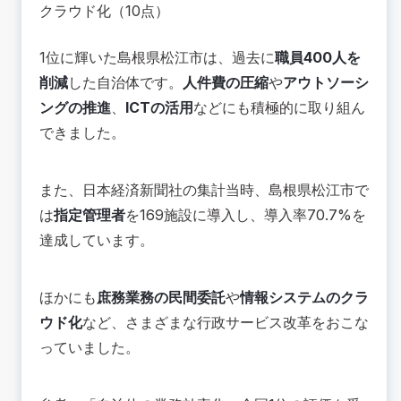
クラウド化（10点）
1位に輝いた島根県松江市は、過去に
職員400人を
削減
した自治体です。
人件費の圧縮
や
アウトソーシ
ングの推進
、
ICTの活用
などにも積極的に取り組ん
できました。
また、日本経済新聞社の集計当時、島根県松江市で
は
指定管理者
を169施設に導入し、導入率70.7%を
達成しています。
ほかにも
庶務業務の民間委託
や
情報システムのクラ
ウド化
など、さまざまな行政サービス改革をおこな
っていました。