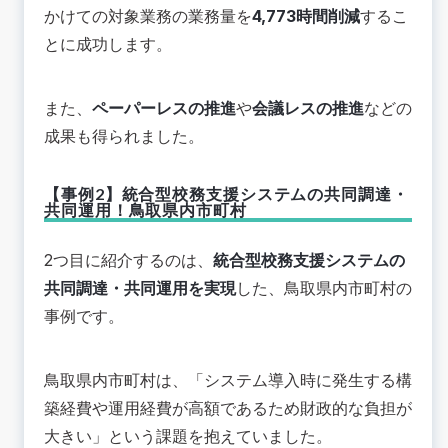
かけての対象業務の業務量を
4,773時間削減
するこ
とに成功します。
また、
ペーパーレスの推進
や
会議レスの推進
などの
成果も得られました。
【事例2】統合型校務支援システムの共同調達・
共同運用！鳥取県内市町村
2つ目に紹介するのは、
統合型校務支援システムの
共同調達・共同運用を実現
した、鳥取県内市町村の
事例です。
鳥取県内市町村は、「システム導入時に発生する構
築経費や運用経費が高額であるため財政的な負担が
大きい」という課題を抱えていました。