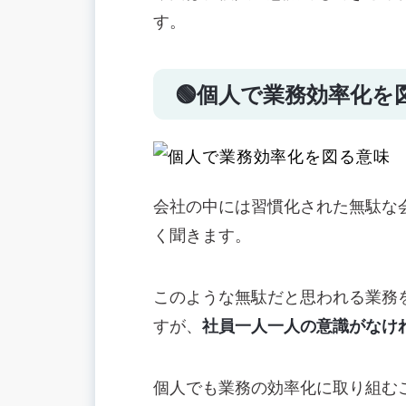
Eight(名刺管理ツール）
す。
Dropbox（ドロップボックス）
Chatwork（チャットワーク）・Slac
Evernote（エバーノート）
🟢個人で業務効率化を
ふせん機能
📚まとめ：個人での業務効率化は自分
会社の中には習慣化された無駄な
く聞きます。
このような無駄だと思われる業務
すが、
社員一人一人の意識がなけ
個人でも業務の効率化に取り組む