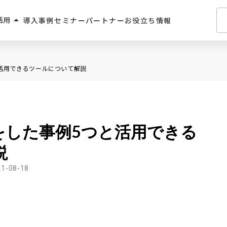
arrow_drop_up
活用
導入事例
セミナー
パートナー
お役立ち情報
介・人材派遣
活用できるツールについて解説
・住宅業界
2C
をした事例5つと活用できる
学習サービス
説
飲食
21-08-18