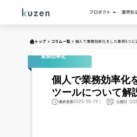
arrow_drop_up
プロダクト
業界別
LINEマーケティング
人材紹
LINE成果報酬メニュー
トップ
keyboard_arrow_right
コラム一覧
keyboard_arrow_right
個人で業務効率化をした事例5つと
不動産
LINEミニアプリ
業務効率化
EC・D
AIエージェント
個人で業務効率化
教育・
AIチャットボット
ツールについて解
小売・
2025-05-19
20
最終更新
｜
公開日