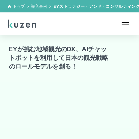
トップ
>
導入事例
>
EYストラテジー・アンド・コンサルティン
home
EYが挑む地域観光のDX、AIチャッ
トボットを利用して日本の観光戦略
のロールモデルを創る！