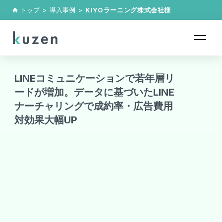
トップ
>
導入事例
>
KIYOラーニング株式会社
様
home
LINEコミュニケーションで若年層リ
ードが増加。データに基づいたLINE
ナーチャリングで成約率・広告費用
対効果大幅UP