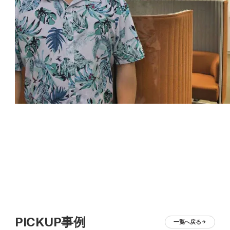
PICKUP事例
一覧へ戻る
arrow_forward