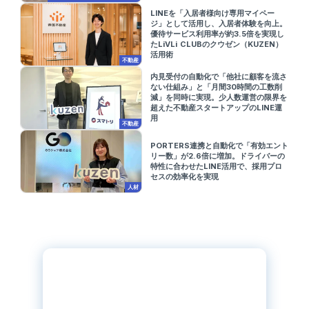
LINEを「入居者様向け専用マイペー
ジ」として活用し、入居者体験を向上。
優待サービス利用率が約3.5倍を実現し
たLiVLi CLUBのクウゼン（KUZEN）
活用術
不動産
内見受付の自動化で「他社に顧客を流さ
ない仕組み」と「月間30時間の工数削
減」を同時に実現。少人数運営の限界を
超えた不動産スタートアップのLINE運
用
不動産
PORTERS連携と自動化で「有効エント
リー数」が2.6倍に増加。ドライバーの
特性に合わせたLINE活用で、採用プロ
セスの効率化を実現
人材