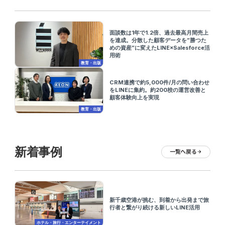
面談数は1年で1.2倍、過去最高月間売上
を達成。分散した顧客データを”勝つた
めの資産”に変えたLINE×Salesforce活
用術
教育・出版
CRM連携で約5,000件/月の問い合わせ
をLINEに集約。約200校の運営改善と
顧客体験向上を実現
教育・出版
新着事例
一覧へ戻る
arrow_forward
新千歳空港が挑む、到着から出発まで旅
行者と繋がり続ける新しいLINE活用
ホテル・旅行・エンターテイメント