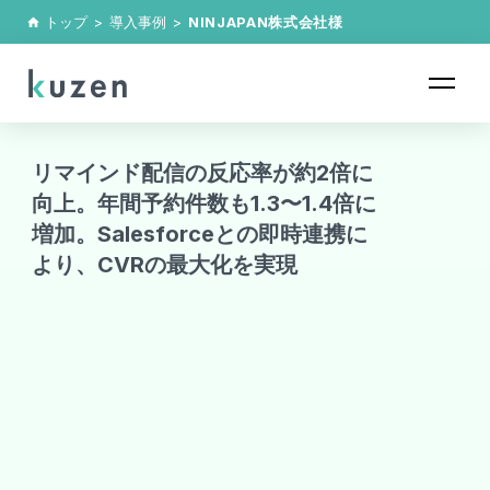
トップ
>
導入事例
>
NINJAPAN株式会社
様
home
リマインド配信の反応率が約2倍に
向上。年間予約件数も1.3〜1.4倍に
増加。Salesforceとの即時連携に
より、CVRの最大化を実現