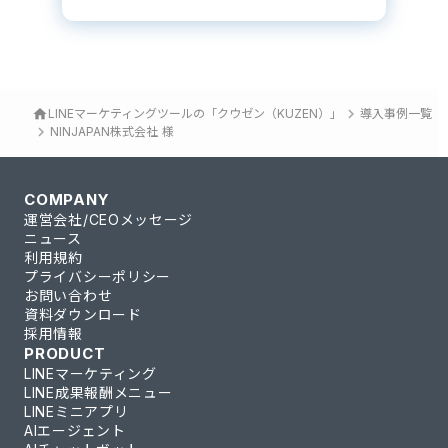
keyboard_arrow_right
home
LINEマーケティングツールの「クウゼン（KUZEN）」
導入事例一覧
keyboard_arrow_right
NINJAPAN株式会社 様
COMPANY
運営会社/CEOメッセージ
ニュース
利用規約
プライバシーポリシー
お問い合わせ
資料ダウンロード
採用情報
PRODUCT
LINEマーケティング
LINE成果報酬メニュー
LINEミニアプリ
AIエージェント