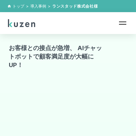
トップ
>
導入事例
>
ランスタッド株式会社
様
home
お客様との接点が急増、 AIチャッ
トボットで顧客満足度が大幅に
UP！