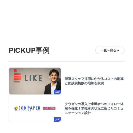
PICKUP事例
一覧へ戻る
arrow_forward
派遣スタッフ採用にかかるコストの削減
と面談実施数の増加を実現
人材
クウゼンの導入で求職者へのフォロー体
制を強化！求職者の状況に応じたコミュ
ニケーション設計
人材