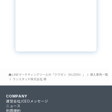
keyboard_arrow_right
home
LINEマーケティングツールの「クウゼン（KUZEN）」
導入事例一覧
keyboard_arrow_right
ランスタッド株式会社 様
COMPANY
運営会社/CEOメッセージ
ニュース
利用規約