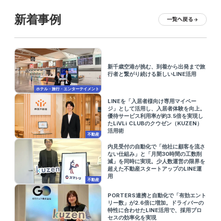
新着事例
一覧へ戻る
arrow_forward
新千歳空港が挑む、到着から出発まで旅
行者と繋がり続ける新しいLINE活用
ホテル・旅行・エンターテイメント
LINEを「入居者様向け専用マイペー
ジ」として活用し、入居者体験を向上。
優待サービス利用率が約3.5倍を実現し
たLiVLi CLUBのクウゼン（KUZEN）
活用術
不動産
内見受付の自動化で「他社に顧客を流さ
ない仕組み」と「月間30時間の工数削
減」を同時に実現。少人数運営の限界を
超えた不動産スタートアップのLINE運
用
不動産
PORTERS連携と自動化で「有効エント
リー数」が2.6倍に増加。ドライバーの
特性に合わせたLINE活用で、採用プロ
セスの効率化を実現