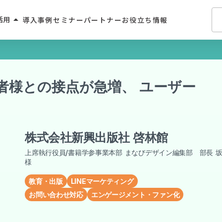
arrow_drop_up
活用
導入事例
セミナー
パートナー
お役立ち情報
介・人材派遣
入者様との接点が急増、 ユーザー
・住宅業界
！
2C
学習サービス
株式会社新興出版社 啓林館
飲食
上席執行役員/書籍学参事業本部 まなびデザイン編集部 部長 
様
教育・出版
LINEマーケティング
お問い合わせ対応
エンゲージメント・ファン化