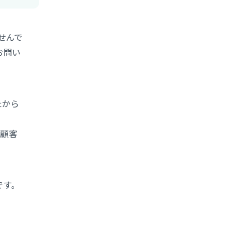
せんで
お問い
たから
る顧客
です。