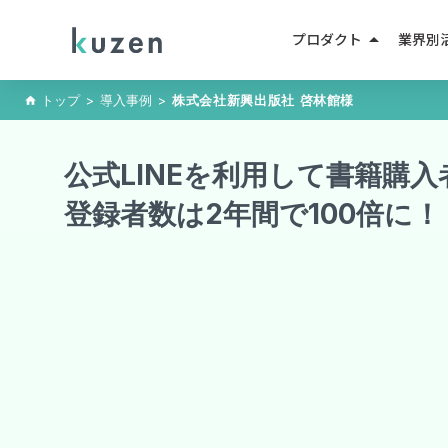
arrow_drop_up
プロダクト
業界別
LINEマーケティング
トップ
>
導入事例
>
株式会社新興出版社 啓林館
様
home
人材紹
LINE成果報酬メニュー
公式LINEを利用して書籍購
不動産
LINEミニアプリ
登録者数は2年間で100倍に
EC・D
AIエージェント
教育・
AIチャットボット
小売・