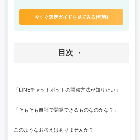
今すぐ選定ガイドを見てみる(無料)
目次
🟢そもそもLINE BOTには3つの作り方がある
【作り方1】LINEの応答メッセージを使って作成
「LINEチャットボットの開発方法が知りたい」
【作り方2】AIの応答メッセージを使って作成
【作り方3】Messaging APIを使って開発
💡LINE BOTはMessaging APIを利用して開発で
「そもそも自社で開発できるものなのかな？」
きる
開発に必要な準備-LINE Developersの登録-
このようなお考えはありませんか？
🟢LINE BOTを開発する流れ