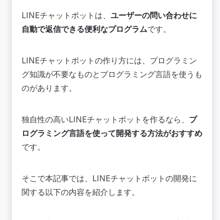
【流れ1】Webアプリを作成する
【流れ2】作成したWebアプリをLINE BOTと連
LINEチャットボットは、
ユーザーの問い合わせに
携させる
自動で返信できる便利なプログラム
です。
💡サービスを活用してLINE BOTを開発する方法
もある
サービス活用してLINE BOTを開発する際の料金
LINEチャットボットの作り方には、プログラミン
目安
グ知識が不要なものとプログラミング言語を使うも
LINE BOTを開発できるサービスを比較する際の
のがあります。
ポイント
📚LINE BOTを開発してビジネスの課題解決に活
かそう
独自性の高いLINEチャットボットを作るなら、
プ
ログラミング言語を使って開発する方法がおすすめ
です。
そこで本記事では、LINEチャットボットの開発に
関する以下の内容を紹介します。