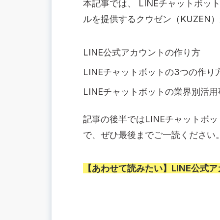
本記事では、 LINEチャットボ
株式会社イーオン【教育業界】
ルを提供するクウゼン（KUZEN）
株式会社キャリアデザインセンター【
東京都目黒区【自治体・官公庁】
LINE公式アカウントの作り方
🟢 LINEチャットボットを導入する3
顧客対応へのコストを削減できる
LINEチャットボットの3つの作り
顧客満足度の向上につながる
LINEチャットボットの業界別活用
LINEマーケティングに活かせる
🔴LINEチャットボットを導入する際
記事の後半ではLINEチャットボ
複雑な問い合わせ対応には向かない
で、ぜひ最後までご一読ください
導入までのハードルが高い
🟢LINEチャットボット開発にかかる
【あわせて読みたい】
LINE公
LINE公式アカウントの費用
チャットProオプション費用【AIチャッ
チャットボットの開発費用【Messagin
📚まとめ：LINEチャットボットを活