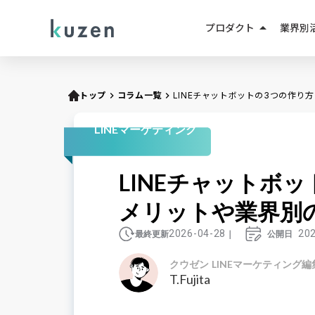
arrow_drop_up
プロダクト
業界別
LINEマーケティング
人材紹
LINE成果報酬メニュー
トップ
keyboard_arrow_right
コラム一覧
keyboard_arrow_right
LINEチャットボットの3つの作
不動産
LINEミニアプリ
LINEマーケティング
EC・D
AIエージェント
LINEチャットボ
教育・
AIチャットボット
メリットや業界別
小売・
2026-04-28
20
最終更新
｜
公開日
クウゼン LINEマーケティング編
T.Fujita