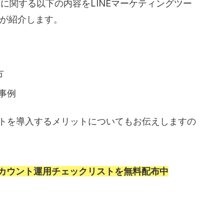
ットに関する以下の内容を
LINEマーケティングツー
が紹介します。
人材】
つのメリット
方
事例
の注意点・デメリット
ットを導入するメリットについてもお伝えしますの
。
費用について
式アカウント運用チェックリストを無料配布中
トボット(β)利用時】
g API利用時】
用してみよう