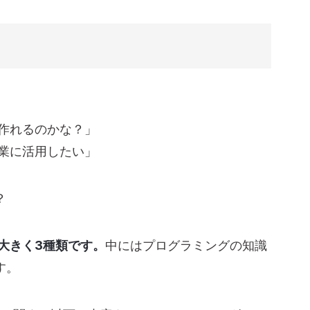
に作れるのかな？」
方がある
事業に活用したい」
INEの応答メッセージを使って作成する
チャットボット(β)を利用する
？
aging APIを使って開発する
セージタイプ
イプ
大きく3種類です。
中にはプログラミングの知識
ージタイプ
す。
イプ
活用事例3選