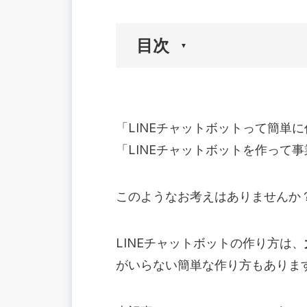
目次
🟢そもそもLINEチャットボットとは
🟢LINE公式アカウントの作り方
「LINEチャットボットって簡単
🟢LINEチャットボットには3つの作り
「LINEチャットボットを作って
【LINEチャットボットの作り方1】L
【LINEチャットボットの作り方2】AI
このようなお考えはありませんか
【LINEチャットボットの作り方3】Mess
🟢LINEチャットボットで使えるメッ
応答メッセージで使えるメッセージタ
LINEチャットボットの作り方は、
AIチャットボット(β)で使えるメッセ
がいらない簡単な作り方もありま
Messaging APIで使えるメッセージタ
💡【業界別】LINEチャットボットの