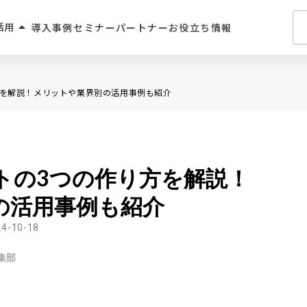
arrow_drop_up
活用
導入事例
セミナー
パートナー
お役立ち情報
介・人材派遣
り方を解説！メリットや業界別の活用事例も紹介
・住宅業界
2C
ットの3つの作り方を解説！
学習サービス
の活用事例も紹介
飲食
24-10-18
集部